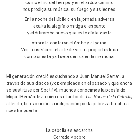
como el río del tiempo y en el arduo camino
nos prodiga su música, su fuego y sus leones.
En la noche del júbilo o en la jornada adversa
exalta la alegría o mitiga el espanto
y el ditirambo nuevo que este día le canto
otrora lo cantaron el árabe y el persa.
Vino, enséñame el arte de ver mi propia historia
como si ésta ya fuera ceniza en la memoria.
Mi generación creció escuchando a Juan Manuel Serrat, a
través de sus discos (voz empleada en el pasado y que ahora
se sustituye por Spotify), muchos conocimos la poesía de
Miguel Hernández, quien es el autor de
Las Nanas de la Cebolla;
al leerla, la revolución, la indignación por la pobreza tocaba a
nuestra puerta:
La cebolla es escarcha
Cerrada y pobre