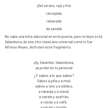
¡Del verano, roja y fría
carcajada,
rebanada
de sandía!
No cabe una letra adicional en este poema, pero no lejos está
Salambona,
de ese otro mexicano universal como lo fue
Alfonso Reyes, disfruten este fragmento:
¡Ay, Salambó, Salambona,
ya probé de tu persona!
¿Y sabes a lo que sabes?
Sabes a piña y a miel,
sabes a vino y a dátiles,
a naranja y a clavel,
a canela y azafrán,
a cacao y a café,
a perejil y tomillo,