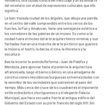
venideros, una ciudad icónica del mestizaje y un estandarte
del virreinato con el alud de expresiones culturales que ello
significa.
La bien trazada ciudad de los ángeles, que dibuja una parrilla
en el centro del valle comprendido entre los cerros de los
Fuertes, la Paz y Amalucan, tiene una semejanza estética a
los corredores de las galerías de un museo. Es como si la
ciudad fuera el museo del arte arquitectónico virreinal, y sus
fachadas fueran una muestra de arte pictórico que guarece
la música, el teatro, la danza, el cine, la literatura y la
escultura.
Basta recorrer la avenida Reforma─Juan de Palafox y
Mendoza, para apreciar hacia el poniente la arquitectura
afrancesada, luego el barroco ibérico en una amalgama de
construcciones neoclásicas burguesas entremezcladas con
la sencillez de las vecindades que sobreviven al paso del
tiempo. Más cerca del cruce de los cuadrantes el imponente
estilo eclesiástico churrigueresco y el elegante Palacio
Municipal, que hace escuadra frente al antiguo edificio del
Gobierno del Estado con su porte francés del siglo XVI. Sin