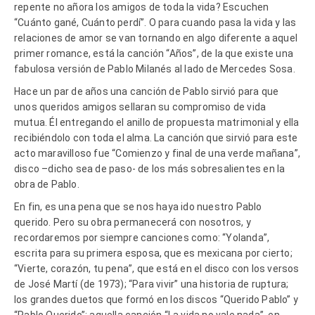
repente no añora los amigos de toda la vida? Escuchen
“Cuánto gané, Cuánto perdí”. O para cuando pasa la vida y las
relaciones de amor se van tornando en algo diferente a aquel
primer romance, está la canción “Años”, de la que existe una
fabulosa versión de Pablo Milanés al lado de Mercedes Sosa.
Hace un par de años una canción de Pablo sirvió para que
unos queridos amigos sellaran su compromiso de vida
mutua. Él entregando el anillo de propuesta matrimonial y ella
recibiéndolo con toda el alma. La canción que sirvió para este
acto maravilloso fue “Comienzo y final de una verde mañana”,
disco –dicho sea de paso- de los más sobresalientes en la
obra de Pablo.
En fin, es una pena que se nos haya ido nuestro Pablo
querido. Pero su obra permanecerá con nosotros, y
recordaremos por siempre canciones como: “Yolanda”,
escrita para su primera esposa, que es mexicana por cierto;
“Vierte, corazón, tu pena”, que está en el disco con los versos
de José Martí (de 1973); “Para vivir” una historia de ruptura;
los grandes duetos que formó en los discos “Querido Pablo” y
“Pablo Querido”; aquella canción “La vida no vale nada”, en