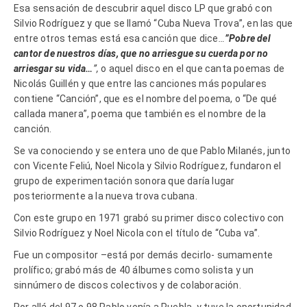
Esa sensación de descubrir aquel disco LP que grabó con
Silvio Rodríguez y que se llamó “Cuba Nueva Trova”, en las que
entre otros temas está esa canción que dice
…
”Pobre del
cantor de nuestros días, que no arriesgue su cuerda por no
arriesgar su vida…
”,
o aquel disco en el que canta poemas de
Nicolás Guillén y que entre las canciones más populares
contiene “Canción”, que es el nombre del poema, o “De qué
callada manera”, poema que también es el nombre de la
canción.
Se va conociendo y se entera uno de que Pablo Milanés, junto
con Vicente Feliú, Noel Nicola y Silvio Rodríguez, fundaron el
grupo de experimentación sonora que daría lugar
posteriormente a la nueva trova cubana.
Con este grupo en 1971 grabó su primer disco colectivo con
Silvio Rodríguez y Noel Nicola con el título de “Cuba va”.
Fue un compositor –está por demás decirlo- sumamente
prolífico; grabó más de 40 álbumes como solista y un
sinnúmero de discos colectivos y de colaboración.
Por allá del 97 o 98 Pablo venía a Puebla, y tuve la oportunidad