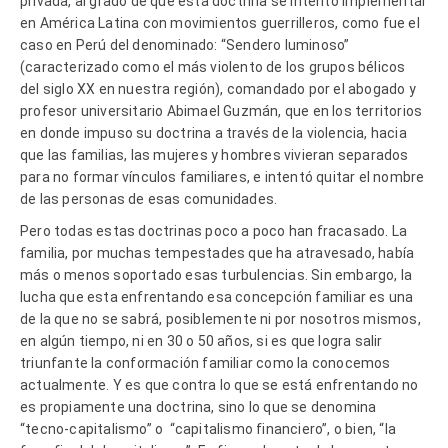
privada, al grado de que esta doctrina se intentó implementar
en América Latina con movimientos guerrilleros, como fue el
caso en Perú del denominado: “Sendero luminoso”
(caracterizado como el más violento de los grupos bélicos
del siglo XX en nuestra región), comandado por el abogado y
profesor universitario Abimael Guzmán, que en los territorios
en donde impuso su doctrina a través de la violencia, hacia
que las familias, las mujeres y hombres vivieran separados
para no formar vínculos familiares, e intentó quitar el nombre
de las personas de esas comunidades.
Pero todas estas doctrinas poco a poco han fracasado. La
familia, por muchas tempestades que ha atravesado, había
más o menos soportado esas turbulencias. Sin embargo, la
lucha que esta enfrentando esa concepción familiar es una
de la que no se sabrá, posiblemente ni por nosotros mismos,
en algún tiempo, ni en 30 o 50 años, si es que logra salir
triunfante la conformación familiar como la conocemos
actualmente. Y es que contra lo que se está enfrentando no
es propiamente una doctrina, sino lo que se denomina
“tecno-capitalismo” o “capitalismo financiero”, o bien, “la