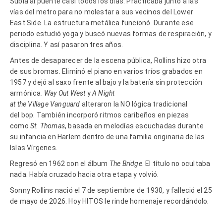
Subía al puente casi todos los días. Practicaba junto a las
vías del metro para no molestar a sus vecinos del Lower
East Side. La estructura metálica funcionó. Durante ese
periodo estudió yoga y buscó nuevas formas de respiración, y
disciplina. Y así pasaron tres años.
Antes de desaparecer de la escena pública, Rollins hizo otra
de sus bromas. Eliminó el piano en varios tríos grabados en
1957 y dejó al saxo frente al bajo y la batería sin protección
armónica.
Way Out West
y
A Night
at the Village Vanguard
alteraron la NO lógica tradicional
del bop. También incorporó ritmos caribeños en piezas
como
St. Thomas
, basada en melodías escuchadas durante
su infancia en Harlem dentro de una familia originaria de las
Islas Vírgenes.
Regresó en 1962 con el álbum
The Bridge
. El título no ocultaba
nada. Había cruzado hacia otra etapa y volvió.
Sonny Rollins nació el 7 de septiembre de 1930, y falleció el 25
de mayo de 2026. Hoy HITOS le rinde homenaje recordándolo.