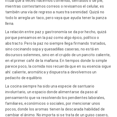
ritual que a veces hacemos corriendo, sentados o de pie,
mientras contestamos correos o revisamos el celular, es
también una vía de regreso a nuestra serenidad. Quizá no
todo lo arregla un taco, pero vaya que ayuda tener la panza
llena.
La relación entre paz y gastronomía se da por hecho, quizá
porque pensamos en la paz como algo épico, político o
abstracto. Pero la paz no siempre llega firmando tratados,
sino cocinando sopa y quesadillas caseras; no está en
discursos solemnes, sino en el crujido de un pancito caliente,
en el primer café de la mañana. En tiempos donde lo simple
parece poco, la comida nos recuerda que en su esencia sigue
ahí: caliente, aromática y dispuesta a devolvernos un
pedacito de equilibrio.
La cocina siempre ha sido una especie de santuario
involuntario, un espacio donde alimentarse da paso al
pensamiento que va resolviendo los pendientes laborales,
familiares, económicos o sociales, por mencionar unos
pocos, donde los aromas tienen la descarada habilidad de
cambiar el ánimo. No importa si se trata de un guiso casero,