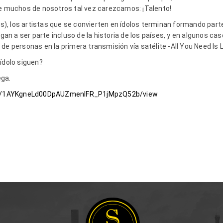
ue muchos de nosotros tal vez carezcamos: ¡Talento!
as), los artistas que se convierten en ídolos terminan formando parte
egan a ser parte incluso de la historia de los países, y en algunos cas
de personas en la primera transmisión vía satélite -All You Need Is 
ídolo siguen?
rega.
le/d/1AYKgneLd00DpAUZmenlFR_P1jMpzQ52b/view