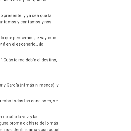
o presente, y ya sea que la
os juntamos y cantamos y nos
s lo que pensemos, le vayamos
tá en el escenario… ¡lo
“¡Cuánto me debía el destino,
rly García (ni más ni menos), y
oreaba todas las canciones, se
 no sólo la voz y las
lguna broma o chiste de lo más
tas, nos identificamos con aquel