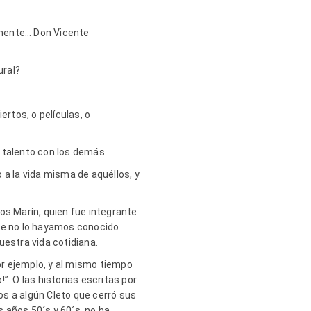
temente… Don Vicente
ural?
ertos, o películas, o
l talento con los demás.
 a la vida misma de aquéllos, y
os Marín, quien fue integrante
nque no lo hayamos conocido
uestra vida cotidiana.
or ejemplo, y al mismo tiempo
o!” O las historias escritas por
os a algún Cleto que cerró sus
s años 50´s y 60´s, no ha