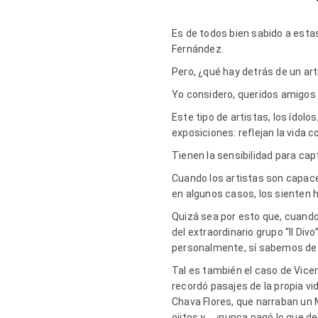
Es de todos bien sabido a estas
Fernández.
Pero, ¿qué hay detrás de un art
Yo considero, queridos amigos 
Este tipo de artistas, los ídol
exposiciones: reflejan la vida 
Tienen la sensibilidad para ca
Cuando los artistas son capaces
en algunos casos, los sienten h
Quizá sea por esto que, cuando
del extraordinario grupo “Il Di
personalmente, sí sabemos de él
Tal es también el caso de Vice
recordó pasajes de la propia vid
Chava Flores, que narraban un 
ojitos y … ¡nunca pagó lo que d