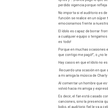
perdido vigencia porque refleja
No importa si el auditorio es d
función se realice en un súper 
emocionamos frente a nuestro a
El ídolo es capaz de borrar fr
a cualquier equipo o tengamos 
es todo!
Porque en muchas ocasiones el 
que contigo me pagó!”, o ¿no le
Hay casos en que el ídolo no es
Recuerdo una ocasión en que a u
a mi amiga la música de Charly l
Al comentar un hombre que estab
volvió hacia mi amiga y expres
Es decir, el fan está casado con
canciones, sino la presencia q
bobo, el auditorio fiel le va a 