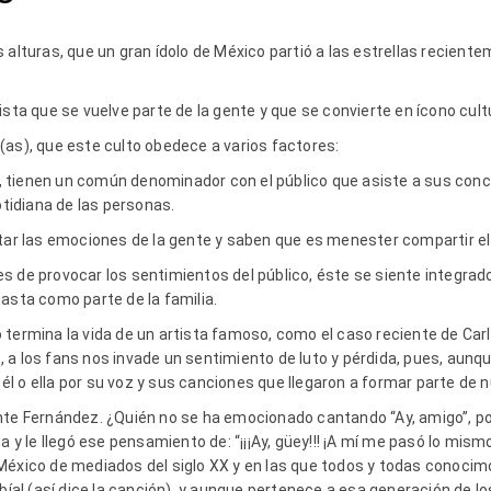
 alturas, que un gran ídolo de México partió a las estrellas recien
ista que se vuelve parte de la gente y que se convierte en ícono cult
(as), que este culto obedece a varios factores:
os, tienen un común denominador con el público que asiste a sus conci
cotidiana de las personas.
ptar las emociones de la gente y saben que es menester compartir e
 de provocar los sentimientos del público, éste se siente integrado
asta como parte de la familia.
 termina la vida de un artista famoso, como el caso reciente de Carl
vo”, a los fans nos invade un sentimiento de luto y pérdida, pues, au
 o ella por su voz y sus canciones que llegaron a formar parte de n
nte Fernández. ¿Quién no se ha emocionado cantando “Ay, amigo”, p
a y le llegó ese pensamiento de: “¡¡¡Ay, güey!!! ¡A mí me pasó lo mism
México de mediados del siglo XX y en las que todos y todas conocim
ebía! (así dice la canción), y aunque pertenece a esa generación de lo