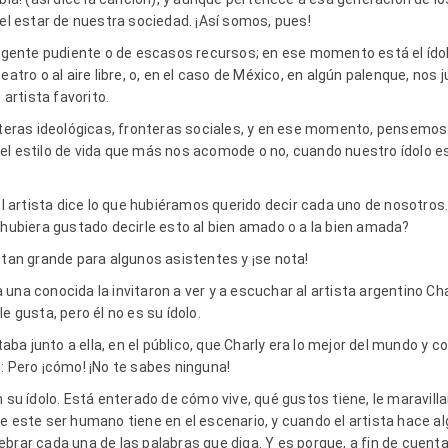
 el estar de nuestra sociedad. ¡Así somos, pues!
e gente pudiente o de escasos recursos; en ese momento está el ídol
teatro o al aire libre, o, en el caso de México, en algún palenque, n
rtista favorito.
onteras ideológicas, fronteras sociales, y en ese momento, pensemo
el estilo de vida que más nos acomode o no, cuando nuestro ídolo es
artista dice lo que hubiéramos querido decir cada uno de nosotros. 
 hubiera gustado decirle esto al bien amado o a la bien amada?
 tan grande para algunos asistentes y ¡se nota!
na conocida la invitaron a ver y a escuchar al artista argentino Cha
e gusta, pero él no es su ídolo.
a junto a ella, en el público, que Charly era lo mejor del mundo y c
ó: Pero ¡cómo! ¡No te sabes ninguna!
 su ídolo. Está enterado de cómo vive, qué gustos tiene, le maravillan
ue este ser humano tiene en el escenario, y cuando el artista hace a
celebrar cada una de las palabras que diga. Y es porque, a fin de cuen