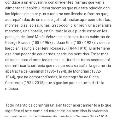
conduce a un encuentro con diferentes formas que van a
alimentar el espíritu; recordaremos que nuestra relación con
los lápices de color y un cuaderno nos llevaba a formas que,
acompañadas de un sonido gutural, hacían aparecer siluetas,
montes, olas, soles, lunas, un cocodrilo, un león, una pera, una
manzana, una botella, en fin, todo lo que puede estar en los
paisajes de José María Velazco o en las pinturas cubistas de
George Braque (1882-1963) o Juan Gris (1887-1927), y desde
luego en la jungla de Henri Rosseau (1844-1910). El arte tiene
ese gran poder de educarnos desde los sentidos. Estar más
dotados para el acontecimiento cultural en turno ocasionará
desmitificar la sinfonía que nos parecía extraña, la geometría
abstracta de Kandinsk (1886-1994), de Mondrian (1872-
1944), que no comprendíamos, la coreografía de Gloria
Contreras (1934-2015) que sigue los pasos que le dicta la
música.
Todo intento de construir un alentador acercamiento a lo que
significa el arte como educador de los sentidos lo podemos
encontrar en
Los privilegios de la vista
, de Octavio Paz (1914-