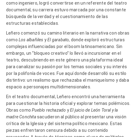
como ingeniero, logró convertirse en un referente del teatro
documental, su carrera estuvo marcada por una constante
búsqueda de la verdad y el cuestionamiento de las
estructuras establecidas.
Leñero comenzó su camino literario en la narrativa con obras
como
Los albañiles
y
El garabato
, donde exploró estructuras
complejas influenciadas por el boom latinoamericano. Sin
embargo, un “bloqueo creativo” lo llevó a incursionar en el
teatro, descubriendo en este género una plataforma ideal
para canalizar su pasión por los temas sociales y su interés
por la polifonía de voces. Fue aquí donde desarrolló su estilo
distintivo: un realismo que rechazaba el maniqueísmo y daba
espacio a personajes multidimensionales.
En el teatro documental, Leñero encontró una herramienta
para cuestionar la historia oficial y explorar temas polémicos.
Obras como
Pueblo rechazado
y
El juicio de León Toral y la
madre Conchita
sacudieron al público al presentar una visión
crítica de la Iglesia y del sistema político mexicano. Estas
piezas enfrentaron censura debido a su contenido
provocador. A través de técnicas como el uso de múltiples