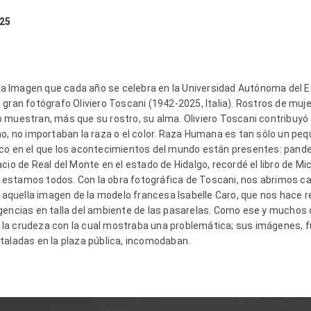
025
e la Imagen que cada año se celebra en la Universidad Autónoma del 
 gran fotógrafo Oliviero Toscani (1942-2025, Italia). Rostros de muj
muestran, más que su rostro, su alma. Oliviero Toscani contribuyó a r
no, no importaban la raza o el color. Raza Humana es tan sólo un peq
ico en el que los acontecimientos del mundo están presentes: pan
cio de Real del Monte en el estado de Hidalgo, recordé el libro de Mi
, estamos todos. Con la obra fotográfica de Toscani, nos abrimos c
quella imagen de la modelo francesa Isabelle Caro, que nos hace re
gencias en talla del ambiente de las pasarelas. Como ese y muchos o
a crudeza con la cual mostraba una problemática; sus imágenes, fu
taladas en la plaza pública, incomodaban.