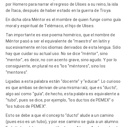
por Homero para narrar el regreso de Ulises a su reino, la isla
de Ítaca, después de haber estado en la guerra de Troya.
En dicha obra Méntor es el mombre de quien funge como guía
moral y espiritual de Telémaco, el hijo de Ulises.
Tan importante es ese poema homérico, que el nombre de
Méntor pasó a ser el equivalente de “maestro” en latín y
sucesivamente en los idiomas derivados de esta lengua. Sólo
hay que cuidar su actual uso. No se dice “méntor”, sino
“mentor”, es decir, no con acento grave, sino agudo. Y por lo
consiguiente, en plural no es “los “méntores”, sino los
“mentores”.
Ligadas a esta palabra están “docente” y “educar”. Lo curioso
es que ambas se derivan de una misma raíz, que es “ducto”,
algo así como “guía”; de hecho, esta palabra es equivalente a
“tubo”, pues se dice, por ejemplo, “los ductos de PEMEX” o
“los tubos de PEMEX”.
Esto se debe a que el concepto “ducto” alude a un camino
(pues eso es un tubo), y por ese camino se guía a un alumno.