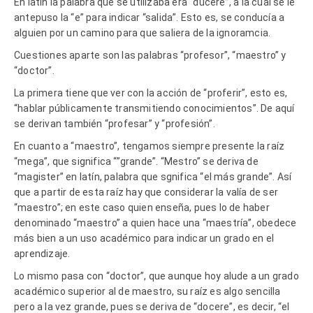
En latín la palabra que se utilizaba era “ducere”, a la cual se le
antepuso la “e” para indicar “salida”. Esto es, se conducía a
alguien por un camino para que saliera de la ignoramcia.
Cuestiones aparte son las palabras “profesor”, “maestro” y
“doctor”.
La primera tiene que ver con la acción de “proferir”, esto es,
“hablar públicamente transmitiendo conocimientos”. De aquí
se derivan también “profesar” y “profesión”.
En cuanto a “maestro”, tengamos siempre presente la raíz
“mega”, que significa “”grande”. “Mestro” se deriva de
“magister” en latín, palabra que sgnifica “el más grande”. Así
que a partir de esta raíz hay que considerar la valía de ser
“maestro”; en este caso quien enseña, pues lo de haber
denominado “maestro” a quien hace una “maestría”, obedece
más bien a un uso académico para indicar un grado en el
aprendizaje.
Lo mismo pasa con “doctor”, que aunque hoy alude a un grado
académico superior al de maestro, su raíz es algo sencilla
pero a la vez grande, pues se deriva de “docere”, es decir, “el