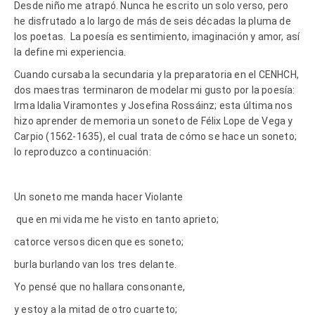
Desde niño me atrapó. Nunca he escrito un solo verso, pero
he disfrutado a lo largo de más de seis décadas la pluma de
los poetas.
La poesía es sentimiento, imaginación y amor, así
la define mi experiencia.
Cuando cursaba la secundaria y la preparatoria en el CENHCH,
dos maestras terminaron de modelar mi gusto por la poesía:
Irma Idalia Viramontes y Josefina Rossáinz; esta última nos
hizo aprender de memoria un soneto de Félix Lope de Vega y
Carpio (1562-1635), el cual trata de cómo se hace un soneto;
lo reproduzco a continuación:
Un soneto me manda hacer Violante
que en mi vida me he visto en tanto aprieto;
catorce versos dicen que es soneto;
burla burlando van los tres delante.
Yo pensé que no hallara consonante,
y estoy a la mitad de otro cuarteto;