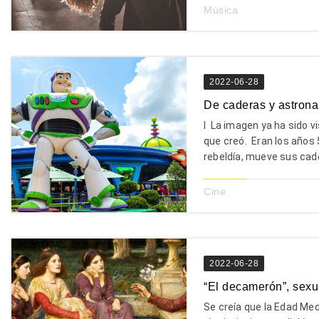
Música
2022-06-28
De caderas y astrona
I La imagen ya ha sido v
que creó. Eran los años 
rebeldía, mueve sus cade
Cine
2022-06-28
“El decamerón”, sexu
Se creía que la Edad Me