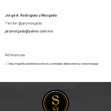
Jorge A. Rodríguez y Morgado
Twitter @jarymorgado
jarymorgado@yahoo.com.mx
Referencias
http://significadodelosnumeros.com/tabla-alfanumerica-numerologia/