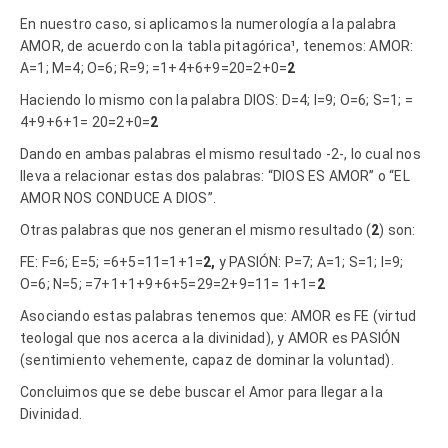
En nuestro caso, si aplicamos la numerología a la palabra
AMOR, de acuerdo con la tabla pitagórica¹, tenemos: AMOR:
A=1; M=4; O=6; R=9; =1+4+6+9=20=2+0=
2
Haciendo lo mismo con la palabra DIOS: D=4; I=9; O=6; S=1; =
4+9+6+1= 20=2+0=
2
Dando en ambas palabras el mismo resultado -2-, lo cual nos
lleva a relacionar estas dos palabras: “DIOS ES AMOR” o “EL
AMOR NOS CONDUCE A DIOS”.
Otras palabras que nos generan el mismo resultado (
2
) son:
FE: F=6; E=5; =6+5=11=1+1=
2,
y PASIÓN: P=7; A=1; S=1; I=9;
O=6; N=5; =7+1+1+9+6+5=29=2+9=11= 1+1=
2
Asociando estas palabras tenemos que: AMOR es FE (virtud
teologal que nos acerca a la divinidad), y AMOR es PASIÓN
(sentimiento vehemente, capaz de dominar la voluntad).
Concluimos que se debe buscar el Amor para llegar a la
Divinidad.