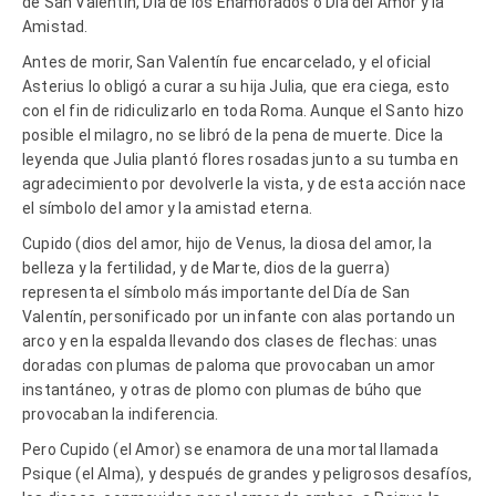
de San Valentín, Día de los Enamorados o Día del Amor y la
Amistad.
Antes de morir, San Valentín fue encarcelado, y el oficial
Asterius lo obligó a curar a su hija Julia, que era ciega, esto
con el fin de ridiculizarlo en toda Roma. Aunque el Santo hizo
posible el milagro, no se libró de la pena de muerte. Dice la
leyenda que Julia plantó flores rosadas junto a su tumba en
agradecimiento por devolverle la vista, y de esta acción nace
el símbolo del amor y la amistad eterna.
Cupido (dios del amor, hijo de Venus, la diosa del amor, la
belleza y la fertilidad, y de Marte, dios de la guerra)
representa el símbolo más importante del Día de San
Valentín, personificado por un infante con alas portando un
arco y en la espalda llevando dos clases de flechas: unas
doradas con plumas de paloma que provocaban un amor
instantáneo, y otras de plomo con plumas de búho que
provocaban la indiferencia.
Pero Cupido (el Amor) se enamora de una mortal llamada
Psique (el Alma), y después de grandes y peligrosos desafíos,