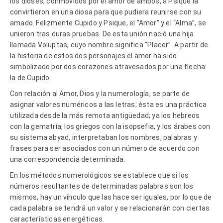
los dioses, conmovidos por el amor de ambos, a Psique la
convirtieron en una diosa para que pudiera reunirse con su
amado. Felizmente Cupido y Psique, el “Amor” y el “Alma”, se
unieron tras duras pruebas. De esta unión nació una hija
llamada Voluptas, cuyo nombre significa “Placer”. A partir de
la historia de estos dos personajes el amor ha sido
simbolizado por dos corazones atravesados por una flecha:
la de Cupido.
Con relación al Amor, Dios y la numerología, se parte de
asignar valores numéricos a las letras; ésta es una práctica
utilizada desde la más remota antigüedad; ya los hebreos
con la gematría, los griegos con la isopsefia, y los árabes con
su sistema abyad, interpretaban los nombres, palabras y
frases para ser asociados con un número de acuerdo con
una correspondencia determinada.
En los métodos numerológicos se establece que si los
números resultantes de determinadas palabras son los
mismos, hay un vínculo que las hace ser iguales, por lo que de
cada palabra se tendrá un valor y se relacionarán con ciertas
características energéticas.