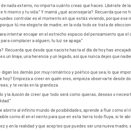
 de nada externo, no importa cuánto creas que haces. Libérate de la
 ti mismo y tu vida.” Y mamá ¿qué aconsejaría?: Recuerda que no ha
 puedes controlar es el momento en que estás viviendo, porque ese m
, porque tú me elegiste de madre; en la vida todo se trata de eleccion
para intentar encajar en el estrecho espacio del pensamiento que el o
para complacer a alguien, tu luz se apaga.”
a?: Recuerda que desde que naciste hasta el día de hoy has encajado
nes un linaje, una herencia y un legado, así que nunca dejes que nadie
e digan los demás por muy romántico y poético que sea; lo que import
 de hoy? Empieza a creer en quién eres, empieza observarte desde d
eas, y te verás en la grandeza.
o y la ilusión de creer que todo será como quieras, deseas o necesita
idad.”
 abrirte al infinito mundo de posibilidades, aprende a fluir como el 
ble como él en el viento para que en esta tierra todo fluya, si te abr
illez y en la realidad y que aceptes que puedes ser una nueva madre