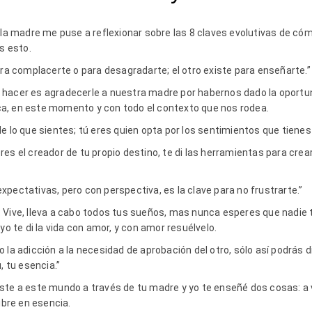
e la madre me puse a reflexionar sobre las 8 claves evolutivas de có
s esto.
ara complacerte o para desagradarte; el otro existe para enseñarte.
 hacer es agradecerle a nuestra madre por habernos dado la oportu
poca, en este momento y con todo el contexto que nos rodea.
e lo que sientes; tú eres quien opta por los sentimientos que tienes
es el creador de tu propio destino, te di las herramientas para crea
n expectativas, pero con perspectiva, es la clave para no frustrarte.”
 Vive, lleva a cabo todos tus sueños, mas nunca esperes que nadie t
yo te di la vida con amor, y con amor resuélvelo.
 la adicción a la necesidad de aprobación del otro, sólo así podrás di
, tu esencia.”
ste a este mundo a través de tu madre y yo te enseñé dos cosas: a v
ibre en esencia.