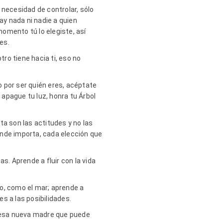
 necesidad de controlar, sólo
y nada ni nadie a quien
omento tú lo elegiste, así
es.
tro tiene hacia ti, eso no
 por ser quién eres, acéptate
 apague tu luz, honra tu Árbol
a son las actitudes y no las
onde importa, cada elección que
s. Aprende a fluir con la vida
río, como el mar; aprende a
es a las posibilidades.
, esa nueva madre que puede