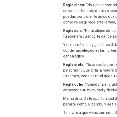
Regla cinco:
“No tienes control
entonces tendrás dominio sobre
puedas controlar, lo único que
como yo elegí regalarte la vida
Regla seis:
“No te alejes de ti 
funcionará cuando te cancelas 
Y la mamá de hoy ¿qué nos dirí
donde has elegido estar, tú tie
genealógico.
Regla siete:
“No creas lo que t
palabras.” ¿Qué diría la madre
tú tomes, cada actitud que tú v
Regla ocho:
“Abandona el orgull
abrazando tu humildad y flexibil
Mamá diría: Date oportunidad de
pararte como el bambú y sé flexi
Te invito a que vivas con senc