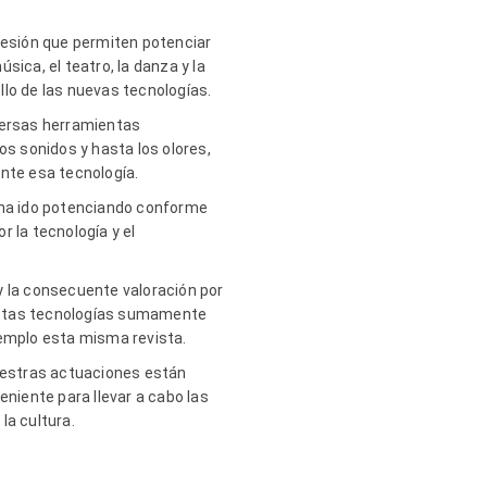
presión que permiten potenciar
úsica, el teatro, la danza y la
ollo de las nuevas tecnologías.
iversas herramientas
os sonidos y hasta los olores,
ante esa tecnología.
e ha ido potenciando conforme
 la tecnología y el
 y la consecuente valoración por
 estas tecnologías sumamente
jemplo esta misma revista.
nuestras actuaciones están
eniente para llevar a cabo las
la cultura.