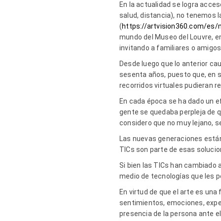
En la actualidad se logra acce
salud, distancia), no tenemos la
(
https://artvision360.com/es/m
mundo del Museo del Louvre, e
invitando a familiares o amigos
Desde luego que lo anterior ca
sesenta años, puesto que, en s
recorridos virtuales pudieran r
En cada época se ha dado un efec
gente se quedaba perpleja de q
considero que no muy lejano, se
Las nuevas generaciones están
TICs son parte de esas solucio
Si bien las TICs han cambiado a 
medio de tecnologías que les p
En virtud de que el arte es un
sentimientos, emociones, exper
presencia de la persona ante el 