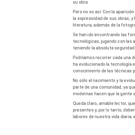
su obra.
Pero no es así. Con la aparici
la expresividad de sus obras, y 
literatura, además de la fotogr
Se han ido encontrando las for
tecnológicas, jugando con las a
teniendo la absoluta seguridad
Podríamos recorrer cada una de
ha evolucionado la tecnología e
conocimiento de las técnicas pr
No sólo el nacimiento y la evol
parte de una comunidad, ya qu
modernas hacen que la gente se
Queda claro, amable lector, qu
presentes y, por lo tanto, debe
labores de nuestra vida diaria,