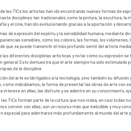
ón de las TICs los artistas han ido encontrando nuevas formas de ex
hasta disciplinas tan tradicionales como la pintura, la escultura, la m
afía y el cine, han ido evolucionando gracias a la aportación y desarr
mas de expresión del espíritu y la sensibilidad humana, mediante d
pariencias sensibles, como los colores, las formas, los volúmenes, l
 de que se puede transmitir el más profundo sentir del artista medi
 las diferentes disciplinas artísticas y notar cómo su expresión s
n general. Esto demuestra que el arte siempre ha sido estimulado por
opias de la disciplina.
ución del arte están ligados a la tecnología, sino también su difusión
e, como indicábamos, la forma de presentar las obras de arte con
 interese en ellas, las disfrute y se adentre en su conocimiento, e
e las TICs forman parte de la cultura que nos rodea, en casi todas 
mos convivir con ellas; son un recurso más que ineludible y muy conv
 en especial para adentrarse más profundamente al mundo del arte y 