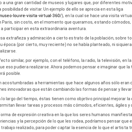
so a una gran cantidad de museos y lugares que, por diferentes mot
 posibilidad de visitar. Un ejemplo de ello se aprecia en esta liga
useo-louvre-visita-virtual-360/
), en la cual se hace una visita virt
n Paris, sin costo, en el momento que queramos, estando cómodos,
 a participar en esta extraordinaria aventura.
usa extrañeza y admiración a cierto estrato de la población, sobre t
u época (por cierto, muy reciente) no se había planteado, ni siquier
ealizarse.
to similar, por ejemplo, con el teléfono, la radio, la televisión, en l
ue eso pudiera realizarse. Ahora podemos pensar e imaginar que la t
rá posible.
 acostumbradas a herramientas que hace algunos años sólo eran cue
nes innovadoras que están cambiando las formas de pensar y llevar la
lo largo del tiempo, éstas tienen como objetivo principal mejorar la 
ermitan llevar tareas y procesos más cómodos, eficientes, ágiles y
a forma de expresión creativa en la que los seres humanos manifiest
iencias y la percepción de lo que les rodea, podríamos pensar que
trabajo realizado, para poder captar la esencia de lo que el artista 