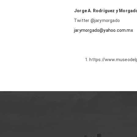
Jorge A. Rodríguez y Morga
Twitter @jarymorgado
jarymorgado@yahoo.com.mx
1. https://www.museodel