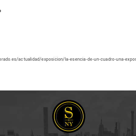
do
prado.es/actualidad/exposicion/la-esencia-de-un-cuadro-una-expos