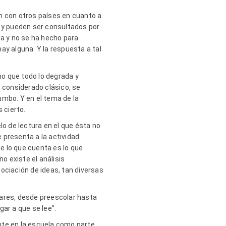
n con otros países en cuanto a
o y pueden ser consultados por
ha y no se ha hecho para
ay alguna. Y la respuesta a tal
o que todo lo degrada y
 considerado clásico, se
umbo. Y en el tema de la
s cierto.
o de lectura en el que ésta no
 presenta a la actividad
ue lo que cuenta es lo que
o existe el análisis
sociación de ideas, tan diversas
lares, desde preescolar hasta
ar a que se lee”.
ente en la escuela como parte