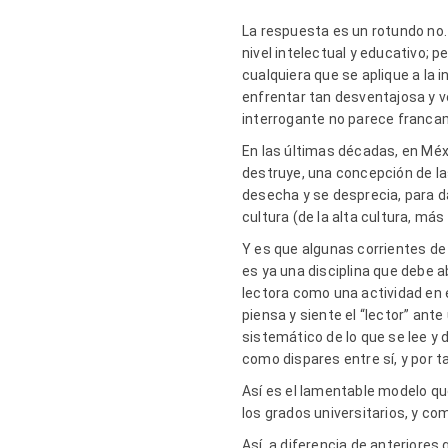
La respuesta es un rotundo no.
nivel intelectual y educativo;
cualquiera que se aplique a la 
enfrentar tan desventajosa y ve
interrogante no parece franca
En las últimas décadas, en Méx
destruye, una concepción de l
desecha y se desprecia, para d
cultura (de la alta cultura, más 
Y es que algunas corrientes de
es ya una disciplina que debe 
lectora como una actividad en e
piensa y siente el “lector” ant
sistemático de lo que se lee y d
como dispares entre sí, y por 
Así es el lamentable modelo qu
los grados universitarios, y co
Así, a diferencia de anteriores