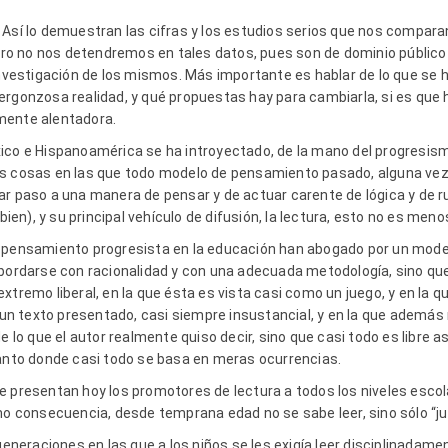
 Así lo demuestran las cifras y los estudios serios que nos compara
 pero no nos detendremos en tales datos, pues son de dominio públic
investigación de los mismos. Más importante es hablar de lo que se 
rgonzosa realidad, y qué propuestas hay para cambiarla, si es que h
mente alentadora.
ico e Hispanoamérica se ha introyectado, de la mano del progresism
as cosas en las que todo modelo de pensamiento pasado, alguna vez
ar paso a una manera de pensar y de actuar carente de lógica y de r
bien), y su principal vehículo de difusión, la lectura, esto no es meno
 pensamiento progresista en la educación han abogado por un model
abordarse con racionalidad y con una adecuada metodología, sino que
xtremo liberal, en la que ésta es vista casi como un juego, y en la q
e un texto presentado, casi siempre insustancial, y en la que además n
e lo que el autor realmente quiso decir, sino que casi todo es libre a
tanto donde casi todo se basa en meras ocurrencias.
e presentan hoy los promotores de lectura a todos los niveles esco
mo consecuencia, desde temprana edad no se sabe leer, sino sólo “jug
 generaciones en las que a los niños se les exigía leer disciplinadam