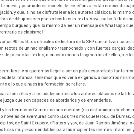
este nuevo y posmoderno modelo de enseñanza están creciendo bajo l
jación, y que, si no se disfruta leer a los autores clásicos, lo mismo 
ro de dibujitos con poco o hasta nulo texto. Vaya, no ha faltado ha
atiempo burgués y que ¡lo mismo da leer un mensaje de Whatsapp que 
 contrario es clasismo!
años 90 los libros oficiales de lectura de la SEP que utilizan todos 
n textos de un nacionalismo trasnochado y con fuertes cargas ideo
 vez de presentar textos, o cuando menos fragmentos de ellos, perte
permitirse, y si queremos llegar a ser un país desarrollado tanto m
desde la infancia, tenemos que volver a exigirnos, a nosotros mismo
nto a lo que a nuestra formación se refiere.
ar a los niños y a los adolescentes a los autores clásicos de la literat
e juzga que son capaces de abordarlos y de entenderlos.
t y los hermanos Grimm con sus cuentos (sin distorsiones hechas a 
), o novelas de aventuras como «Los tres mosqueteros», de Dumas, o
pito», de Saint Exupery, «Platero y yo», de Juan Ramón Jiménez, o «
ecturas muy recomendables para las incipientes mentes infantiles y 