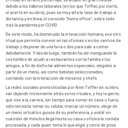
debido a los hábitos laborales (en los que Toffler, por cierto,
sí acertó en su obra), pues es muy alta la tasa de trabajo a
distancia y en línea, el conocido “home office”, sobre todo
tras la pandemia por COVID.
De este modo, ha disminuido la interacción humana, ese otro
ritual que permitía convivir en las oficinas o en los centros de
trabajo y disponer de una hora o dos para salir a comer
debidamente. Y desde luego, también ha ido menguando la
costumbre de acudir a restaurantes con la familia o los
amigos, a fin de disfrutar alimentos especiales, elegidos a
partir de un menú, así como bebidas seleccionadas,
contando con la interacción de meseros y chefs.
La redes sociales pronosticadas por Alvin Toffler en su libro,
van dejando tristemente atrás estos rituales, y hoy la gente,
que vive a la carrera, sin tiempo para comer en casa o fuera,
sólo necesita tomar su celular, marcar un número, elegir de
un menú virtual los guisos de su preferencia, y ¡voilá!: en
cuestión de minutos llega hasta su casa u oficina la comida
procesada, y cada quien toma lo que eligió y come de prisa