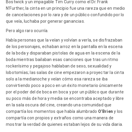
Bostwick y un impagable Tim Curry como el Dr. Frank
N’Further, la cinta en un principio fue una rareza que en medio
de cancelaciones por lo
rara
y de un público confundido por lo
que veía, luchaba por generar ganancias.
Pero algo raro ocurría.
Había personas que la veían y volvían a verla, se disfrazaban
de los personajes, echaban arroz en la pantalla en la escena
de la boda y disparaban pistolas de agua en la escena de la
boda mientras bailaban esas canciones que tras un ritmo
rockerísimo y pegajoso hablaban de sexo, sexualidad y
lobotomías; las salas de cine empezaron a proyectar la cinta
solo a la medianoche y veían cómo esa rareza se iba
convirtiendo poco a poco en un éxito monetario únicamente
por el poder del de boca en boca y por un público que durante
su poco más de hora y media se encontraba aceptado y libre
en la sala oscura del cine, creando una comunidad que
compartía los momentos que había alumbrado
O’Brien
y los
compartía con propios y extraños como una manera de
mostrar la verdad de quienes estaban lejos de su vida diaria.