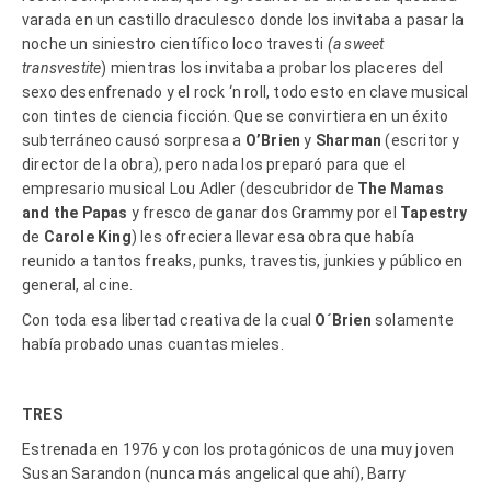
varada en un castillo draculesco donde los invitaba a pasar la
noche un siniestro científico loco travesti
(a sweet
transvestite
) mientras los invitaba a probar los placeres del
sexo desenfrenado y el rock ‘n roll, todo esto en clave musical
con tintes de ciencia ficción. Que se convirtiera en un éxito
subterráneo causó sorpresa a
O’Brien
y
Sharman
(escritor y
director de la obra), pero nada los preparó para que el
empresario musical Lou Adler (descubridor de
The Mamas
and the Papas
y fresco de ganar dos Grammy por el
Tapestry
de
Carole King
) les ofreciera llevar esa obra que había
reunido a tantos freaks, punks, travestis, junkies y público en
general, al cine.
Con toda esa libertad creativa de la cual
O´Brien
solamente
había probado unas cuantas mieles.
TRES
Estrenada en 1976 y con los protagónicos de una muy joven
Susan Sarandon (nunca más angelical que ahí), Barry