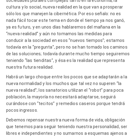
sociedades plurales complejas tanto en la economía, la
cultura y lo social, nueva realidad en la que van a prosperar
sólo los que manejen la cibernética. Por eso señalo: no es
nada fácil tocar este tema en donde el tiempo ya nos ganó,
ya es futuro, y en unos días hablaremos del mañana en la
“nueva realidad” y aún no tomamos las medidas para
conducir a la sociedad en esos “nuevos tiempos”; estamos
todavía en la “pregunta”, pero no se han tomado los caminos
de las soluciones; todavía durante mucho tiempo seguiremos
teniendo “las tienditas”, y ésa es la realidad que representa
nuestra futura realidad.
Habrá un largo choque entre los pocos que se adaptarán a la
nueva normalidad y los muchos que tal vez no superen “la
nueva realidad”; los sanatorios utilizan el “robot” para poca
población; la mayoría no necesitará adaptarse, seguirá
curándose con “tecitos” y remedios caseros porque tendrá
pocos ingresos.
Debemos repensar nuestra nueva forma de vida, obligación
que tenemos para seguir teniendo nuestra personalidad, ser
libres e independientes y no sumarnos a esquemas ajenos a