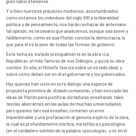
gran sabio ateniense.
Y si bien nuestros prejuicios modernos, acostumbrados
como estamos los individuos del siglo XXI a la liberalidad
política y de pensamiento, nos harán rechazar de antemano
tal opinión, es necesario que analicemos, aunque sea breve y
faliblemente, cómo es que Platón concibe la democracia, la
que para él es la peor de todas las formas de gobierno.
Este tema es tratado principalmente en la obra «La
República», el más famoso de sus Diálogos, y quizá su obra
cumbre. En ella, el filósofo teoriza sobre un estado ideal, y
sobre cómo deben ser en él el gobernante y los gobernados.
Hay quienes han visto en este diálogo una especie de
propuesta primitiva de
«Estado comunista»
, y han invocado las
ideas de Platón para justificar dictaduras enseñando tales
teorías aberrantes en las aulas de muchas universidades;
pero quienes tal cosa enseñan, cometen un error
imperdonable y una profanación al genuino espíritu de la obra,
la cual es profundamente mística, metafísica y psicológica
(en el verdadero sentido de la palabra «psicología», y no en el