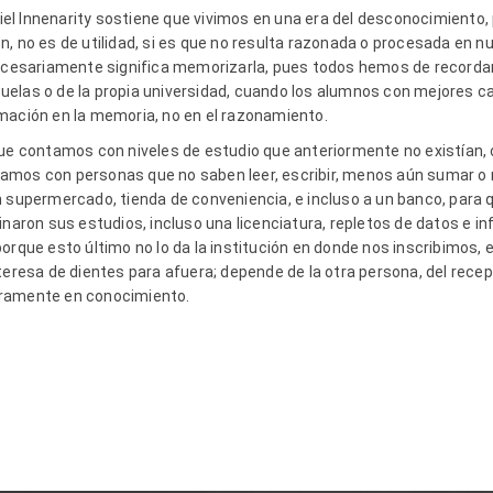
aniel Innenarity sostiene que vivimos en una era del desconocimient
, no es de utilidad, si es que no resulta razonada o procesada en n
necesariamente significa memorizarla, pues todos hemos de recordar
elas o de la propia universidad, cuando los alumnos con mejores ca
mación en la memoria, no en el razonamiento.
que contamos con niveles de estudio que anteriormente no existían, 
amos con personas que no saben leer, escribir, menos aún sumar o r
un supermercado, tienda de conveniencia, e incluso a un banco, par
inaron sus estudios, incluso una licenciatura, repletos de datos e 
orque esto último no lo da la institución en donde nos inscribimos,
teresa de dientes para afuera; depende de la otra persona, del rece
eramente en conocimiento.