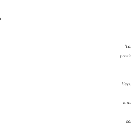
a
“Lo
presta
Hay 
toma
som