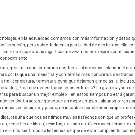
tecnología, en la actualidad contamos con más información y datos q
nformación, pero sobre todo en la posibilidad de contar con ella co
 sin embargo, esto no significa que vivamos en mejores condiciones
 conocimiento!
s, gracias a que contamos con tanta información, planear el estud
 más corta que una maestría y con temas más concretos centrados e
 otra licenciatura, terminar alguna que dejamos a medias, e, incluso,
nta de: ¿Para qué necesitamos esos estudios? La gran mayoría de l
 otras para buscar un mejor empleo –en estos tiempos no está garan
aún, un doctorado, se garantice un mejor empleo-, algunos otros par
os menos, es decir, muy pocos, se inscriben por obtener simplement
dios, resulta que nos sentimos muy satisfechos con que un profeso
ibros, recortes de libros, revistas, que nos esté permanentemente 
con ello nos sentimos satisfechos de que se está cumpliendo con el