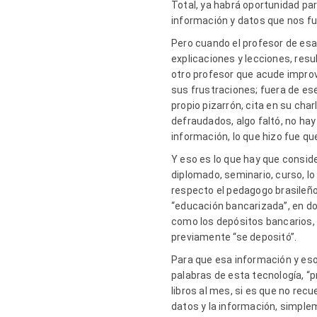
Total, ya habrá oportunidad par
información y datos que nos fue
Pero cuando el profesor de esa 
explicaciones y lecciones, res
otro profesor que acude improvi
sus frustraciones; fuera de ese
propio pizarrón, cita en su ch
defraudados, algo faltó, no ha
información, lo que hizo fue q
Y eso es lo que hay que consid
diplomado, seminario, curso, lo
respecto el pedagogo brasileño
“educación bancarizada”, en do
como los depósitos bancarios, 
previamente “se depositó”.
Para que esa información y esos
palabras de esta tecnología, “p
libros al mes, si es que no rec
datos y la información, simpl