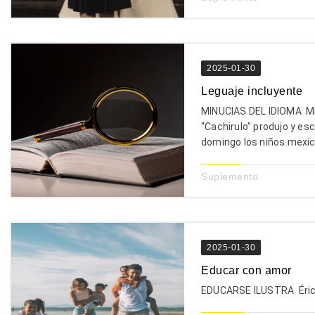
2025-01-30
Leguaje incluyente
MINUCIAS DEL IDIOMA Mi
“Cachirulo” produjo y es
domingo los niños mexic
Suplemento
2025-01-30
Educar con amor
EDUCARSE IL