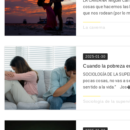
LA CAVERNA Miguel Campo
cosas que hacemos las h
que nos rodean (por lo me
La caverna
2025-01-30
Cuando la pobreza ent
SOCIOLOGÍA DE LA SUPER
pocas cosas, no vas a se
sentido a la vida.” Jos�
Sociología de la superv