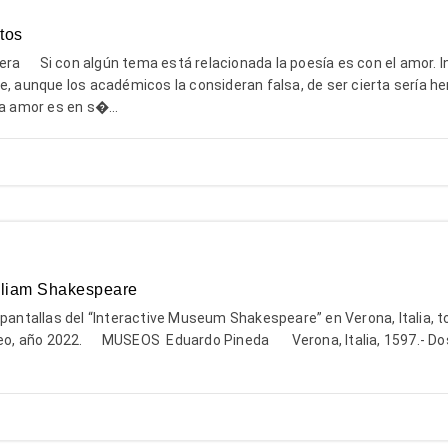
tos
rera Si con algún tema está relacionada la poesía es con el amor. I
e, aunque los académicos la consideran falsa, de ser cierta sería h
ra amor es en s�...
lliam Shakespeare
 pantallas del “Interactive Museum Shakespeare” en Verona, Italia,
museo, año 2022. MUSEOS Eduardo Pineda Verona, Italia, 1597.- Do