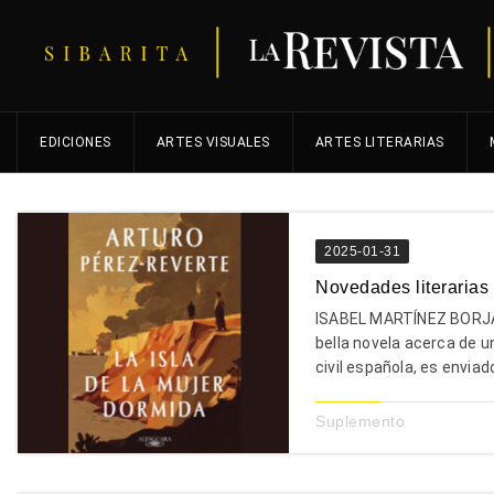
EDICIONES
ARTES VISUALES
ARTES LITERARIAS
2025-01-31
Novedades literarias
ISABEL MARTÍNEZ BORJA
bella novela acerca de u
civil española, es enviado
Suplemento