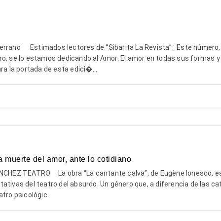
errano Estimados lectores de “Sibarita La Revista”: Este número,
ro, se lo estamos dedicando al Amor. El amor en todas sus formas y
ra la portada de esta edici�...
la muerte del amor, ante lo cotidiano
HEZ TEATRO La obra “La cantante calva”, de Eugène Ionesco, es
ativas del teatro del absurdo. Un género que, a diferencia de las ca
tro psicológic...