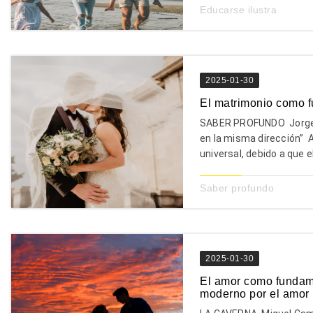
Educarse ilustra
2025-01-30
El matrimonio como fu
SABER PROFUNDO Jorge A.
en la misma dirección” 
universal, debido a que e
Saber profundo
2025-01-30
El amor como fundame
moderno por el amor