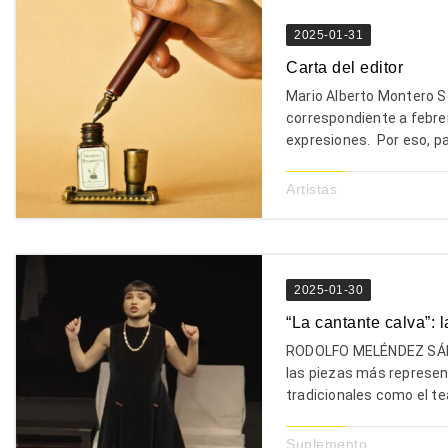
2025-01-31
Carta del editor
Mario Alberto Montero S
correspondiente a febre
expresiones. Por eso, pa
Artistas
2025-01-30
“La cantante calva”: 
RODOLFO MELÉNDEZ SÁNC
las piezas más represent
tradicionales como el tea
Suplemento