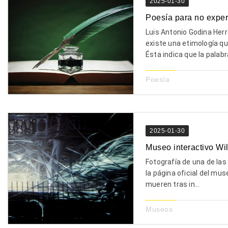
2025-01-30
Poesía para no exper
Luis Antonio Godina Her
existe una etimología qu
Ésta indica que la palab
Poesía
2025-01-30
Museo interactivo Wi
Fotografía de una de las
la página oficial del 
mueren tras in...
Museos