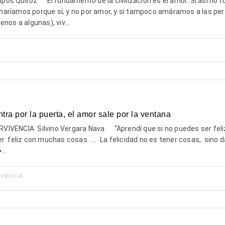
s Quiroz El fundamento de la civilización es el amor. Si así no fu
aríamos porque sí, y no por amor, y si tampoco amáramos a las pe
nos a algunas), viv...
ra por la puerta, el amor sale por la ventana
VIVENCIA Silvino Vergara Nava “Aprendí que si no puedes ser fel
r feliz con muchas cosas. … La felicidad no es tener cosas, sino d
...
ivencia