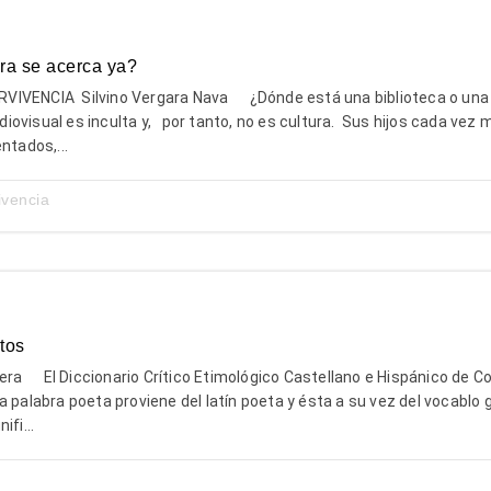
tura se acerca ya?
VIVENCIA Silvino Vergara Nava ¿Dónde está una biblioteca o una l
iovisual es inculta y, por tanto, no es cultura. Sus hijos cada vez 
ntados,...
ivencia
tos
rera El Diccionario Crítico Etimológico Castellano e Hispánico de C
a palabra poeta proviene del latín poeta y ésta a su vez del vocablo 
ifi...