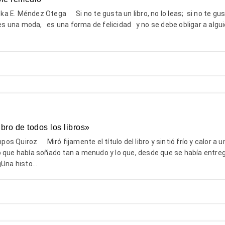
E. Méndez Otega Si no te gusta un libro, no lo leas; si no te gust
es una moda, es una forma de felicidad y no se debe obligar a algu
bro de todos los libros»
 Quiroz Miró fijamente el título del libro y sintió frío y calor a u
o que había soñado tan a menudo y lo que, desde que se había entre
Una histo...