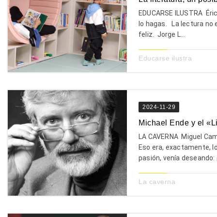
EDUCARSE ILUSTRA Éricka 
lo hagas. La lectura no 
feliz. Jorge L...
Educarse ilustra
2024-11-29
Michael Ende y el «Li
LA CAVERNA Miguel Campos
Eso era, exactamente, l
pasión, venía deseando: ¡
La caverna