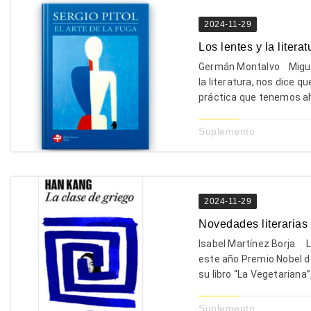
2024-11-29
Los lentes y la literat
Germán Montalvo Miguel
la literatura, nos dice q
práctica que tenemos ahí 
Suplemento
2024-11-29
Novedades literarias
Isabel Martínez Borja 
este año Premio Nobel de
su libro “La Vegetariana”,
Suplemento