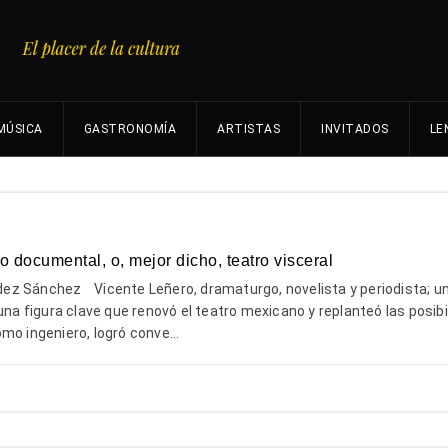
MÚSICA
GASTRONOMÍA
ARTISTAS
INVITADOS
LE
o documental, o, mejor dicho, teatro visceral
z Sánchez Vicente Leñero, dramaturgo, novelista y periodista; u
 una figura clave que renovó el teatro mexicano y replanteó las posib
mo ingeniero, logró conve...