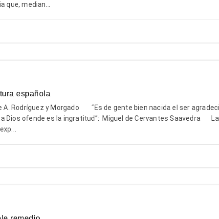
a que, median...
atura española
. Rodríguez y Morgado “Es de gente bien nacida el ser agradeci
a Dios ofende es la ingratitud”: Miguel de Cervantes Saavedra La 
exp...
ible remedio