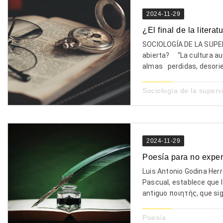
2024-11-29
¿El final de la litera
SOCIOLOGÍA DE LA SUPER
abierta? “La cultura aud
almas perdidas, desorie
Sociología de la superv
2024-11-29
Poesía para no exper
Luis Antonio Godina Her
Pascual, establece que l
antiguo ποιητής, que sign
Poesía