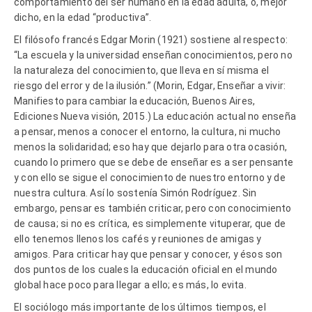
comportamiento del ser humano en la edad adulta, o, mejor
dicho, en la edad “productiva”.
El filósofo francés Edgar Morin (1921) sostiene al respecto:
“La escuela y la universidad enseñan conocimientos, pero no
la naturaleza del conocimiento, que lleva en sí misma el
riesgo del error y de la ilusión.” (Morin, Edgar, Enseñar a vivir:
Manifiesto para cambiar la educación, Buenos Aires,
Ediciones Nueva visión, 2015.) La educación actual no enseña
a pensar, menos a conocer el entorno, la cultura, ni mucho
menos la solidaridad; eso hay que dejarlo para otra ocasión,
cuando lo primero que se debe de enseñar es a ser pensante
y con ello se sigue el conocimiento de nuestro entorno y de
nuestra cultura. Así lo sostenía Simón Rodríguez. Sin
embargo, pensar es también criticar, pero con conocimiento
de causa; si no es crítica, es simplemente vituperar, que de
ello tenemos llenos los cafés y reuniones de amigas y
amigos. Para criticar hay que pensar y conocer, y ésos son
dos puntos de los cuales la educación oficial en el mundo
global hace poco para llegar a ello; es más, lo evita.
El sociólogo más importante de los últimos tiempos, el