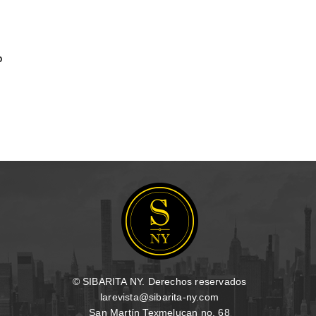
o
© SIBARITA NY. Derechos reservados
larevista@sibarita-ny.com
San Martín Texmelucan no. 68