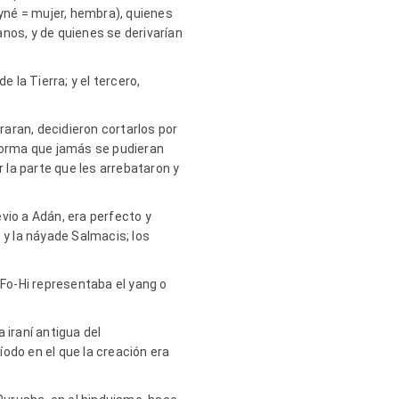
yné = mujer, hembra), quienes
nos, y de quienes se derivarían
 la Tierra; y el tercero,
raran, decidieron cortarlos por
 forma que jamás se pudieran
la parte que les arrebataron y
io a Adán, era perfecto y
 y la náyade Salmacis; los
 Fo-Hi representaba el yang o
iraní antigua del
íodo en el que la creación era