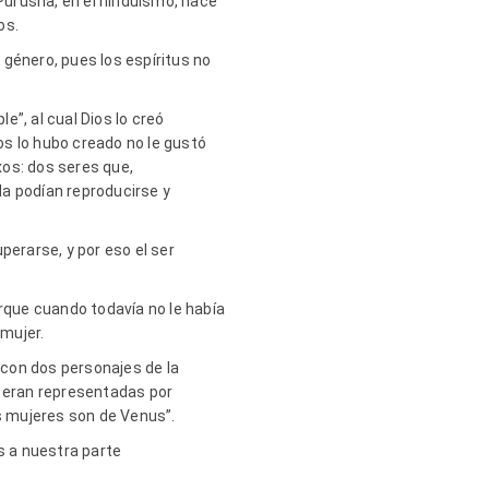
 Purusha, en el hinduismo, hace
os.
a género, pues los espíritus no
e”, al cual Dios lo creó
os lo hubo creado no le gustó
xos: dos seres que,
da podían reproducirse y
perarse, y por eso el ser
orque cuando todavía no le había
 mujer.
, con dos personajes de la
s eran representadas por
as mujeres son de Venus”.
s a nuestra parte