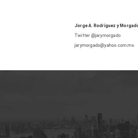
Jorge A. Rodríguez y Morgad
Twitter @jarymorgado
jarymorgado@yahoo.com.mx