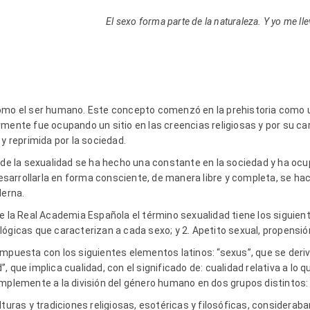
El sexo forma parte de la naturaleza. Y yo me ll
como el ser humano. Este concepto comenzó en la prehistoria como u
rmente fue ocupando un sitio en las creencias religiosas y por su c
 y reprimida por la sociedad.
 de la sexualidad se ha hecho una constante en la sociedad y ha ocup
 desarrollarla en forma consciente, de manera libre y completa, se h
derna.
e la Real Academia Española el término sexualidad tiene los siguient
ógicas que caracterizan a cada sexo; y 2. Apetito sexual, propensión
mpuesta con los siguientes elementos latinos: “sexus”, que se deriv
ad”, que implica cualidad, con el significado de: cualidad relativa a lo
implemente a la división del género humano en dos grupos distintos
turas y tradiciones religiosas, esotéricas y filosóficas, consideraban