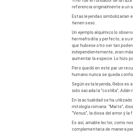
Ymir fue el fundador de la raza
referencia originalmente a un 
Estas leyendas simbolizarían el 
tienen sexo.
Un ejemplo alquímico lo observam
hermafrodita y perfecto, a su 
que hubiese otro ser tan podero
independientemente, eran más d
aumentar la especie. Lo hizo por
Pero quedó en este par un recue
humano nunca se queda conforme
Según esta leyenda, Rebis es el
sido sacada la “costilla”, Adán
En la actualidad se ha utilizad
mitología romana: “Marte”, dio
“Venus”, la diosa del amor y la
Es así, amable lector, como nos
complementaria de manera pe