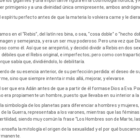
 de los gigantes y una importante figura en la cosmología nórdica; y
ser primigenio y a una divinidad única omnipresente, ambos andrógin
espíritu perfecto antes de que la materia lo volviera carne y le dier
os en el “Rebis”, del latín res bina, o sea, “cosa doble” o “hecho dobl
imagen y semejanza, y era un ser muy poderoso. Pero una vez que Di
so como él. Así que se arrepintió, y decidió dividir a Rebis en dos se
ébiles que el Rebis original, e imperfectos; pero como contraparti
que sabía que, dividiéndolo, lo debilitaría.
rdo de su esencia anterior, de su perfección perdida: el deseo de su
, sino que siempre intenta ir más allá, mejorar, y elevarse.
 ser que era Adán antes de que a partir de él formase Dios a Eva. P
 no era propiamente un hombre, puesto que llevaba en su interior a la
o la simbología de los planetas para diferenciar a hombres y mujeres
s de la Guerra, representaba a los varones, mientras que las fémina
 fertilidad, siendo muy común la frase “Los Hombres son de Marte, l
 enseña la mitología el origen de la sexualidad y el por qué buscamo
rmanente.