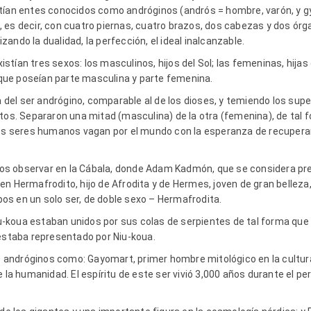
tían entes conocidos como andróginos (andrós = hombre, varón, y g
 es decir, con cuatro piernas, cuatro brazos, dos cabezas y dos órga
ando la dualidad, la perfección, el ideal inalcanzable.
ían tres sexos: los masculinos, hijos del Sol; las femeninas, hijas de
, que poseían parte masculina y parte femenina.
za del ser andrógino, comparable al de los dioses, y temiendo los supe
etos. Separaron una mitad (masculina) de la otra (femenina), de tal
los seres humanos vagan por el mundo con la esperanza de recuperar 
s observar en la Cábala, donde Adam Kadmón, que se considera prev
n Hermafrodito, hijo de Afrodita y de Hermes, joven de gran belleza,
s en un solo ser, de doble sexo – Hermafrodita.
Niu-koua estaban unidos por sus colas de serpientes de tal forma que
 estaba representado por Niu-koua.
ndróginos como: Gayomart, primer hombre mitológico en la cultura 
 la humanidad. El espíritu de este ser vivió 3,000 años durante el per