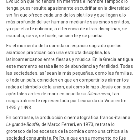
Evolución que no tendrá fin mientras el hombre tampoco lo
tenga, pues resulta apasionante escudriñar en la diversidad
sin fin que ofrece cada uno de los platillos y que llegan a lo
más profundo del ser humano mediante sus cinco sentidos,
ya que el arte culinario, a diferencia de otras disciplinas, se
escucha, se ve, se huele, se siente y se prueba.
Es el momento de la comida un espacio sagrado que los
asiáticos practican con una estricta disciplina, los
latinoamericanos entre fiestas y música. En la Grecia antigua
este momento estaba lleno de abundancia y fertilidad. Todas
las sociedades, así sean la más pequeñas, como las familias,
o todo un país, coinciden en que en compartir los alimentos
radica el símbolo de la unión, así como lo hizo Jesús con sus
apóstoles antes de morir en aquella su
Última cena
, tan
magistralmente representada por Leonardo da Vinci entre
1495 y 1498.
En contraste, la producción cinematográfica franco-italiana
La grande Bouffe,
de Marco Ferreri, en 1973, retrata lo
grotesco de los excesos de la comida como una crítica a la
sociedad consumista. Película que en su momento no fue