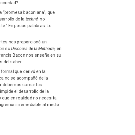
 sociedad?
cia “promesa baconiana”, que
arrollo de la
techné
no
e.” En pocas palabras: Lo
tes nos proporcionó un
con su
Discours de la Méthode,
en
Francis Bacon nos enseña en su
s del saber.
formal que derivó en la
cnica no se acompañó de la
rior debemos sumar los
pide el desarrollo de la
 que en realidad no necesita,
gresión irremediable al medio