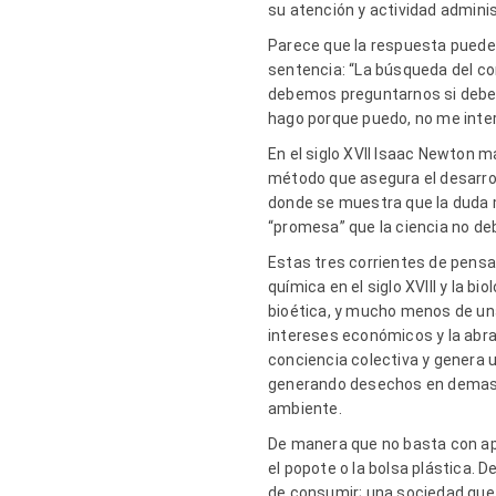
su atención y actividad adminis
Parece que la respuesta puede e
sentencia:
“La búsqueda del con
debemos preguntarnos si debem
hago porque puedo, no me inter
En el siglo XVII Isaac Newton 
método que asegura el desarroll
donde se muestra que la duda m
“promesa” que la ciencia no deb
Estas tres corrientes de pensa
química en el siglo XVIII y la b
bioética, y mucho menos de una 
intereses económicos y la abra
conciencia colectiva y genera 
generando desechos en demasía
ambiente.
De manera que no basta con apa
el popote o la bolsa plástica.
de consumir; una sociedad que