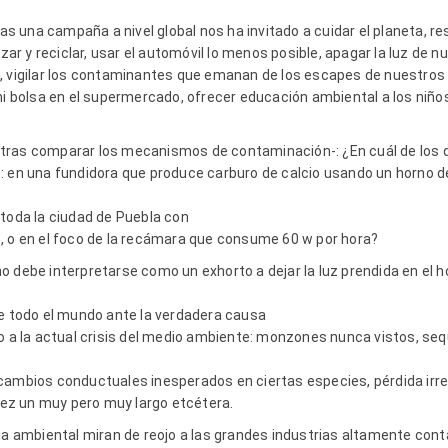
 una campaña a nivel global nos ha invitado a cuidar el planeta, re
izar y reciclar, usar el automóvil lo menos posible, apagar la luz de 
, vigilar los contaminantes que emanan de los escapes de nuestros
 ni bolsa en el supermercado, ofrecer educación ambiental a los niñ
tras comparar los mecanismos de contaminación-
:
¿En cuál de los
: en una fundidora que produce carburo de calcio usando un horno de
 toda la ciudad de Puebla con
, o en el foco de la recámara que consume 60 w por hora?
o debe interpretarse como un exhorto a dejar la luz prendida en el 
de todo el mundo ante la verdadera causa
o a la actual crisis del medio ambiente: monzones nunca vistos, seq
cambios conductuales inesperados en ciertas especies, pérdida irre
 vez un muy pero muy largo etcétera.
ria ambiental miran de reojo a las grandes industrias altamente con