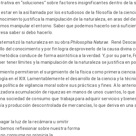
trativa en “soluciones” sobre factores insignificantes dentro de la
star en la así llamada por los estudiosos de la filosofía de la cien
ocimiento justifica la manipulación de la naturaleza, en aras del des
os manipular el entorno. Saber que podemos hacerlo será suficient
esa saber si debo hacerlo.
matematizó la naturaleza en su obra
Philosophia Naturae.
René Descar
o del conocimiento y por fin logra desproveerlo de la causa divina 
etódica conduce de forma asintótica a la verdad. Y, por su parte, 
er tener límites y la manipulación de la naturaleza se justifica en po
miento permitieron el surgimiento de la física como primera ciencia 
iología en el XIX. Lamentablemente el desarrollo de la ciencia y la té
política de vigilancia moral sobre sus prácticas y fines. A lo ante
zadora acumulación de riquezas en manos de unos cuantos, lo que im
una sociedad de consumo que trabaja para adquirir servicios y bienes
 y producción descontrolada de mercancías, lo que deriva en una a
gar la luz de la recámara u omitir
 Debemos reflexionar sobre nuestra forma
 no consume no propicia la