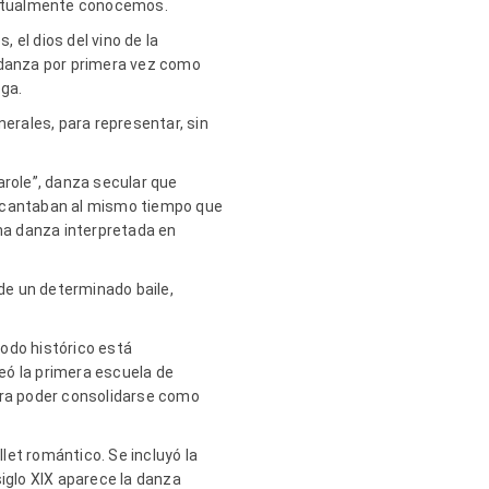
 actualmente conocemos.
el dios del vino de la
a danza por primera vez como
ega.
nerales, para representar, sin
arole”, danza secular que
, cantaban al mismo tiempo que
una danza interpretada en
de un determinado baile,
odo histórico está
reó la primera escuela de
para poder consolidarse como
let romántico. Se incluyó la
siglo XIX aparece la danza