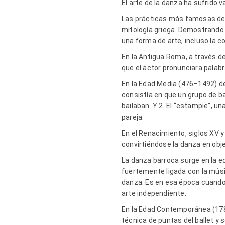
El arte de la danza ha sufrido
Las prácticas más famosas de la
mitología griega. Demostrando 
una forma de arte, incluso la c
En la Antigua Roma, a través de
que el actor pronunciara palabr
En la Edad Media (476–1492) des
consistía en que un grupo de b
bailaban. Y 2. El “estampie”, u
pareja.
En el Renacimiento, siglos XV 
convirtiéndose la danza en obje
La danza barroca surge en la e
fuertemente ligada con la músic
danza. Es en esa época cuando 
arte independiente.
En la Edad Contemporánea (1789
técnica de puntas del ballet y 