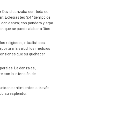
“Y David danzaba con toda su
en: Eclesiastés 3:4 “tiempo de
re con danza; con pandero y arpa
an que se puede alabar a Dios
os religiosos, ritualísticos,
eporta a la salud, los médicos
 tensiones que su quehacer
orales. La danza es,
e con la intensión de
unican sentimientos a través
odo su esplendor.