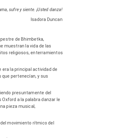
d ama, sufre y siente. ¡Usted danza!
Isadora Duncan
rupestre de Bhimbetka,
e muestran la vida de las
itos religiosos, enterramientos
 era la principal actividad de
s que pertenecían, y sus
urgiendo presuntamente del
s Oxford a la palabra danzar le
una pieza musical,
 del movimiento rítmico del