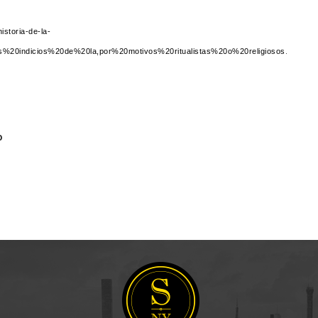
istoria-de-la-
os%20indicios%20de%20la,por%20motivos%20ritualistas%20o%20religiosos
.
do