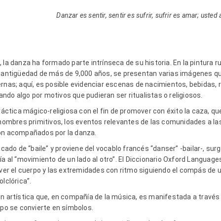
Danzar es sentir, sentir es sufrir, sufrir es amar; uste
 la danza ha formado parte intrínseca de su historia. En la pintura 
a antigüedad de más de 9,000 años, se presentan varias imágenes qu
rnas; aquí, es posible evidenciar escenas de nacimientos, bebidas, r
do algo por motivos que pudieran ser ritualistas o religiosos.
ráctica mágico-religiosa con el fin de promover con éxito la caza, que
 hombres primitivos, los eventos relevantes de las comunidades a la
ron acompañados por la danza.
ficado de “baile” y proviene del vocablo francés “danser” -bailar-, s
ía al “movimiento de un lado al otro”. El Diccionario Oxford Language
over el cuerpo y las extremidades con ritmo siguiendo el compás de 
olclórica”.
ón artística que, en compañía de la música, es manifestada a través
rpo se convierte en símbolos.