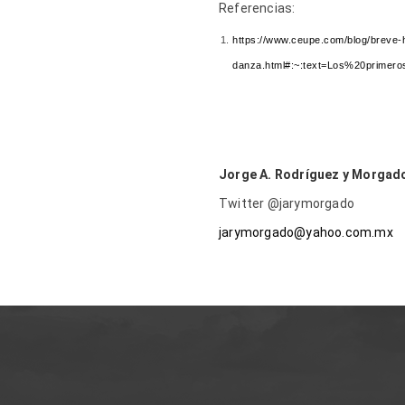
Referencias:
https://www.ceupe.com/blog/breve-h
danza.html#:~:text=Los%20primer
Jorge A. Rodríguez y Morga
Twitter @jarymorgado
jarymorgado@yahoo.com.mx