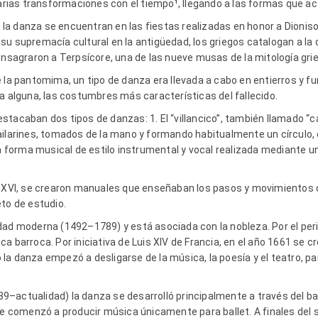
 varias transformaciones con el tiempo¹, llegando a las formas que
 danza se encuentran en las fiestas realizadas en honor a Dionisos, 
su supremacía cultural en la antigüedad, los griegos catalogan a l
onsagraron a Terpsícore, una de las nueve musas de la mitología gri
 la pantomima, un tipo de danza era llevada a cabo en entierros y fu
a alguna, las costumbres más características del fallecido.
tacaban dos tipos de danzas: 1. El “villancico”, también llamado “c
ailarines, tomados de la mano y formando habitualmente un círculo
na forma musical de estilo instrumental y vocal realizada mediante 
y XVI, se crearon manuales que enseñaban los pasos y movimientos 
to de estudio.
dad moderna (1492–1789) y está asociada con la nobleza. Por el peri
a barroca. Por iniciativa de Luis XIV de Francia, en el año 1661 se c
la danza empezó a desligarse de la música, la poesía y el teatro, 
–actualidad) la danza se desarrolló principalmente a través del bal
se comenzó a producir música únicamente para ballet. A finales del 