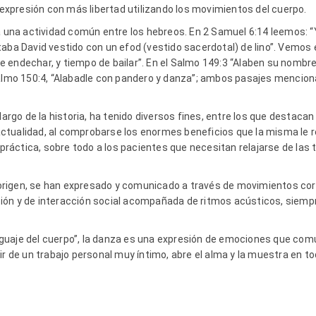
xpresión con más libertad utilizando los movimientos del cuerpo.
 una actividad común entre los hebreos. En 2 Samuel 6:14 leemos: 
aba David vestido con un efod (vestido sacerdotal) de lino”. Vemos 
o de endechar, y tiempo de bailar”. En el Salmo 149:3 “Alaben su nomb
Salmo 150:4, “Alabadle con pandero y danza”; ambos pasajes mencion
largo de la historia, ha tenido diversos fines, entre los que destacan l
a actualidad, al comprobarse los enormes beneficios que la misma le r
áctica, sobre todo a los pacientes que necesitan relajarse de las
rigen, se han expresado y comunicado a través de movimientos corp
ón y de interacción social acompañada de ritmos acústicos, siempr
guaje del cuerpo”, la danza es una expresión de emociones que com
ir de un trabajo personal muy íntimo, abre el alma y la muestra en t