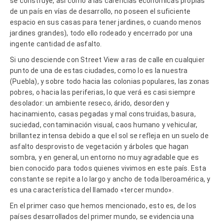
se construye, así como a las carencias económicas propias
de un país en vías de desarrollo, no poseen el suficiente
espacio en sus casas para tener jardines, o cuando menos
jardines grandes), todo ello rodeado y encerrado por una
ingente cantidad de asfalto.
Si uno desciende con Street View a ras de calle en cualquier
punto de una de estas ciudades, como lo es la nuestra
(Puebla), y sobre todo hacia las colonias populares, las zonas
pobres, o hacia las periferias, lo que verá es casi siempre
desolador: un ambiente reseco, árido, desorden y
hacinamiento, casas pegadas y mal construidas, basura,
suciedad, contaminación visual, caos humano y vehicular,
brillantez intensa debido a que el sol se refleja en un suelo de
asfalto desprovisto de vegetación y árboles que hagan
sombra, y en general, un entorno no muy agradable que es
bien conocido para todos quienes vivimos en este país. Esta
constante se repite a lo largo y ancho de toda Iberoamérica, y
es una característica del llamado «tercer mundo».
En el primer caso que hemos mencionado, esto es, de los
países desarrollados del primer mundo, se evidencia una