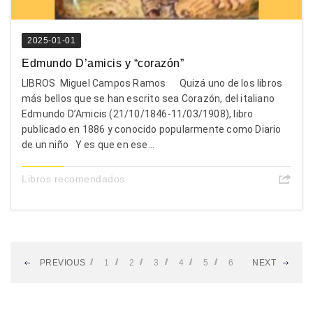
2025-01-01
Edmundo D’amicis y “corazón”
LIBROS Miguel Campos Ramos Quizá uno de los libros
más bellos que se han escrito sea Corazón, del italiano
Edmundo D’Amicis (21/10/1846-11/03/1908), libro
publicado en 1886 y conocido popularmente como Diario
de un niño Y es que en ese...
Libros recomendados
PREVIOUS
1
2
3
4
5
6
NEXT