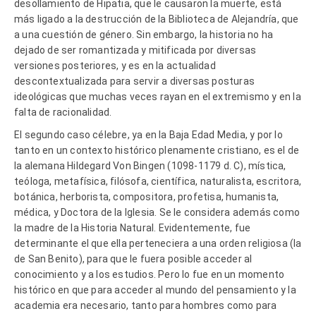
desollamiento de Hipatia, que le causaron la muerte, está
más ligado a la destrucción de la Biblioteca de Alejandría, que
a una cuestión de género. Sin embargo, la historia no ha
dejado de ser romantizada y mitificada por diversas
versiones posteriores, y es en la actualidad
descontextualizada para servir a diversas posturas
ideológicas que muchas veces rayan en el extremismo y en la
falta de racionalidad.
El segundo caso célebre, ya en la Baja Edad Media, y por lo
tanto en un contexto histórico plenamente cristiano, es el de
la alemana Hildegard Von Bingen (1098-1179 d. C), mística,
teóloga, metafísica, filósofa, científica, naturalista, escritora,
botánica, herborista, compositora, profetisa, humanista,
médica, y Doctora de la Iglesia. Se le considera además como
la madre de la Historia Natural. Evidentemente, fue
determinante el que ella perteneciera a una orden religiosa (la
de San Benito), para que le fuera posible acceder al
conocimiento y a los estudios. Pero lo fue en un momento
histórico en que para acceder al mundo del pensamiento y la
academia era necesario, tanto para hombres como para