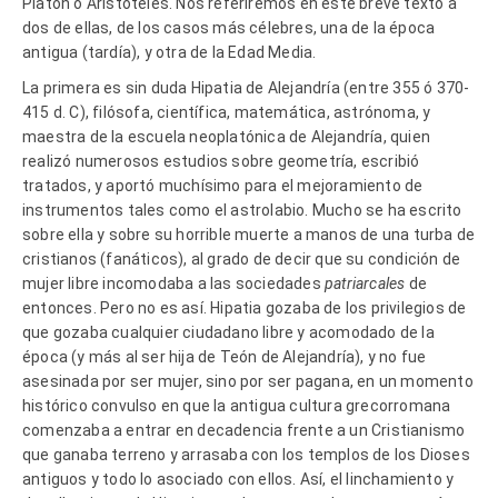
Platón o Aristóteles. Nos referiremos en este breve texto a
dos de ellas, de los casos más célebres, una de la época
antigua (tardía), y otra de la Edad Media.
La primera es sin duda Hipatia de Alejandría (entre 355 ó 370-
415 d. C), filósofa, científica, matemática, astrónoma, y
maestra de la escuela neoplatónica de Alejandría, quien
realizó numerosos estudios sobre geometría, escribió
tratados, y aportó muchísimo para el mejoramiento de
instrumentos tales como el astrolabio. Mucho se ha escrito
sobre ella y sobre su horrible muerte a manos de una turba de
cristianos (fanáticos), al grado de decir que su condición de
mujer libre incomodaba a las sociedades
patriarcales
de
entonces. Pero no es así. Hipatia gozaba de los privilegios de
que gozaba cualquier ciudadano libre y acomodado de la
época (y más al ser hija de Teón de Alejandría), y no fue
asesinada por ser mujer, sino por ser pagana, en un momento
histórico convulso en que la antigua cultura grecorromana
comenzaba a entrar en decadencia frente a un Cristianismo
que ganaba terreno y arrasaba con los templos de los Dioses
antiguos y todo lo asociado con ellos. Así, el linchamiento y