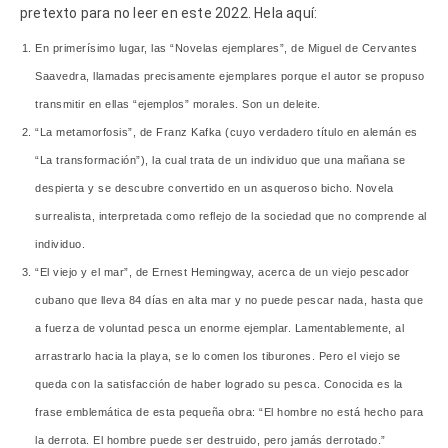
pretexto para no leer en este 2022. Hela aquí:
En primerísimo lugar, las “Novelas ejemplares”, de Miguel de Cervantes
Saavedra, llamadas precisamente ejemplares porque el autor se propuso
transmitir en ellas “ejemplos” morales. Son un deleite.
“La metamorfosis”, de Franz Kafka (cuyo verdadero título en alemán es
“La transformación”), la cual trata de un individuo que una ma
ñan
a se
despierta y se descubre convertido en un asqueroso bicho. Novela
surrealista, interpretada como reflejo de la sociedad que no comprende al
individuo.
“El viejo y el mar”, de Ernest Hemingway, acerca de un viejo pescador
cubano que lleva 84 días en alta mar y no puede pescar nada, hasta que
a fuerza de voluntad pesca un enorme ejemplar. Lamentablemente, al
arrastrarlo hacia la playa, se lo comen los tiburones. Pero el viejo se
queda con la satisfacción de haber logrado su pesca. Conocida es la
frase emblem
á
tica de esta pequeña obra: “El hombre no está hecho para
la derrota. El hombre puede ser destruido, pero jamás derrotado.”