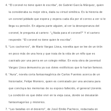
“El coronel no tiene quien le escriba”, de Gabriel García Márquez, quien
la consideraba su mejor obra, dada su virtud sintética. Es la historia de
un coronel jubilado que espera y espera cada día por el correo a ver si le
llega su pensión. En alguna parte alguien, al ver la desesperanza del
coronel, le pregunta al cartero: “¿Nada para el coronel?” Y el cartero
responde: “El coronel no tiene quien le escriba”.
“Los cachorros”, de Mario Vargas Llosa, novelita que se lee de un tirón
en poco más de una hora y que trata de la vida de un niño que es
castrado por una perra en un colegio militar. En esta obra de juventud
Vargas Llosa demuestra ya sus dotes estil
ística
s que lo harían famoso.
“Aura”, novela corta fantasmagórica de Carlos Fuentes acerca de un
historiador, Felipe Montero, quien es contratado por una anciana para
que concluya las memorias de su esposo fallecido, el general Llorente.
La condición es que debe vivir en la vieja casa, donde se desatarán
fantasmagorías y misterios.
“Las batallas en el desierto”, de José Emilio Pacheco, redactada en