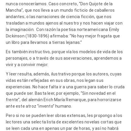
nunca conoceríamos. Caso concreto, “Don Quijote de la
Mancha”, que nos lleva a un mundo ficticio de caballeros
andantes; o las narraciones de ciencia ficción, que nos
trasladan a mundos ajenos al nuestro y nos hacen viajar con
la imaginación. Con razón la poetisa norteamericana Emily
Dickinson (1830-1896) afirmaba: “No hay mejor fragata que
un libro para llevarnos a tierras lejanas.”
Es también instructivo, porque vía los modelos de vida de los
personajes, o a través de sus aseveraciones, aprendemos a
vivir y a convivir mejor.
Y leer resulta, además, ilustrativo porque los autores, cuyas
vidas están reflejadas en sus obras, nos legan sus
experiencias. No hace falta ir a una guerra para saber lo cruda
que puede ser. Basta leer, por ejemplo, “Sin novedad en el
frente”, del alemán Erich María Remarque, para horrorizarse
ante este atroz “invento” humano.
Pero si no se pueden leer obras extensas, les propongo a los
lectores una selecta lista de excelentes novelas cortas que
se leen cada una en apenas un par de horas, y así no habrá