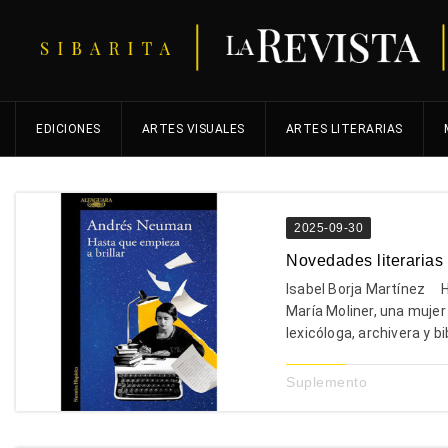
EDICIONES
ARTES VISUALES
ARTES LITERARIAS
2025-09-30
Novedades literarias
Isabel Borja Martínez H
María Moliner, una mujer
lexicóloga, archivera y bib
Suplemento