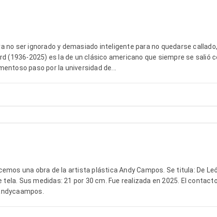
 no ser ignorado y demasiado inteligente para no quedarse callado,
rd (1936-2025) es la de un clásico americano que siempre se salió c
entoso paso por la universidad de...
emos una obra de la artista plástica Andy Campos. Se titula: De Le
e tela. Sus medidas: 21 por 30 cm. Fue realizada en 2025. El contacto
@andycaampos.