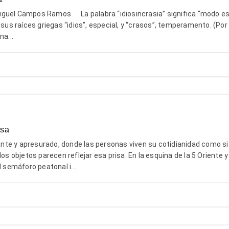
guel Campos Ramos La palabra “idiosincrasia” significa “modo es
 sus raíces griegas “idios”, especial, y “crasos”, temperamento. (Por 
na...
isa
te y apresurado, donde las personas viven su cotidianidad como si
los objetos parecen reflejar esa prisa. En la esquina de la 5 Oriente y 
l semáforo peatonal i...