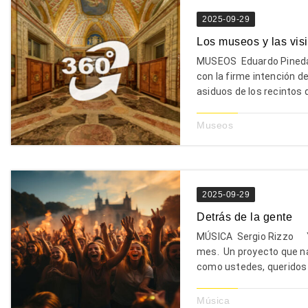
2025-09-29
Los museos y las visi
MUSEOS Eduardo Pineda 
con la firme intención de
asiduos de los recintos qu
Museos
2025-09-29
Detrás de la gente
MÚSICA Sergio Rizzo Ya
mes. Un proyecto que nac
como ustedes, queridos l
Música