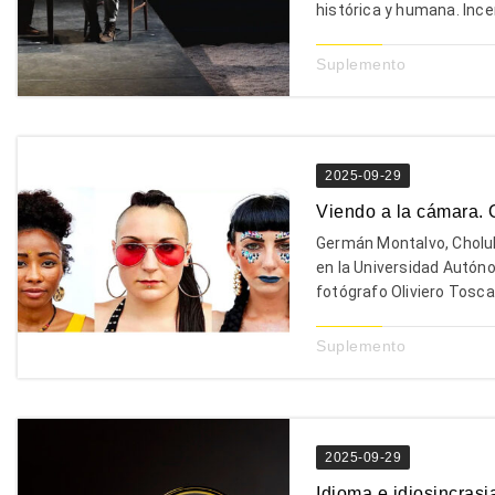
histórica y humana. Incen
Suplemento
2025-09-29
Viendo a la cámara. 
Germán Montalvo, Cholul
en la Universidad Autón
fotógrafo Oliviero Tosca
Suplemento
2025-09-29
Idioma e idiosincrasi