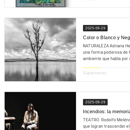
2025-09-29
Color o Blanco y Neg
NATURALEZA Adriana Her
una forma poderosa de t
ambiente que habla por s
Suplemento
2025-09-29
Incendios: la memori
TEATRO Rodolfo Melénde
que logran trascender el