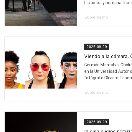
histórica y humana. Incen
Suplemento
2025-09-29
Viendo a la cámara. 
Germán Montalvo, Cholul
en la Universidad Autón
fotógrafo Oliviero Tosca
Suplemento
2025-09-29
Idioma e idiosincrasi