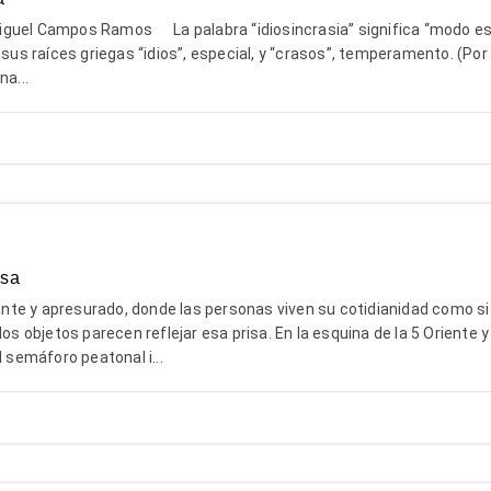
guel Campos Ramos La palabra “idiosincrasia” significa “modo es
 sus raíces griegas “idios”, especial, y “crasos”, temperamento. (Por 
na...
isa
te y apresurado, donde las personas viven su cotidianidad como si
los objetos parecen reflejar esa prisa. En la esquina de la 5 Oriente y 
l semáforo peatonal i...