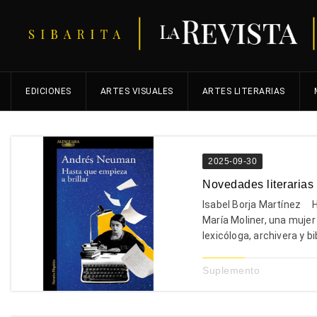
EDICIONES
ARTES VISUALES
ARTES LITERARIAS
2025-09-30
Novedades literarias
Isabel Borja Martínez H
María Moliner, una mujer
lexicóloga, archivera y bib
Suplemento