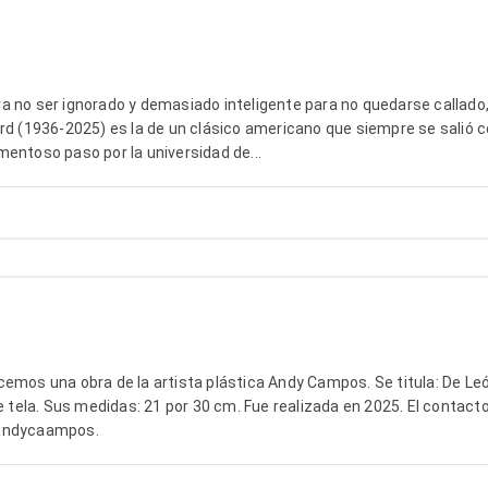
 no ser ignorado y demasiado inteligente para no quedarse callado,
rd (1936-2025) es la de un clásico americano que siempre se salió c
entoso paso por la universidad de...
emos una obra de la artista plástica Andy Campos. Se titula: De Le
e tela. Sus medidas: 21 por 30 cm. Fue realizada en 2025. El contacto
@andycaampos.