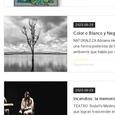
2025-09-29
Color o Blanco y Neg
NATURALEZA Adriana Her
una forma poderosa de t
ambiente que habla por s
Suplemento
2025-09-29
Incendios: la memori
TEATRO Rodolfo Melénde
que logran trascender el