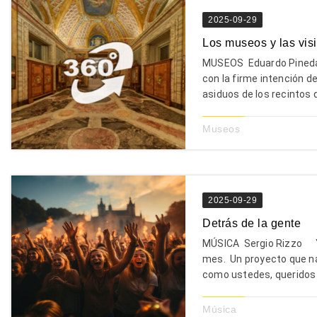
2025-09-29
Los museos y las visi
MUSEOS Eduardo Pineda 
con la firme intención de
asiduos de los recintos qu
Museos
2025-09-29
Detrás de la gente
MÚSICA Sergio Rizzo Ya
mes. Un proyecto que nac
como ustedes, queridos l
Música