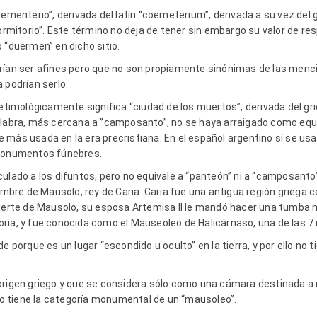
cementerio”, derivada del latín “coemeterium”, derivada a su vez del g
dormitorio”. Este término no deja de tener sin embargo su valor de re
 “duermen” en dicho sitio.
rían ser afines pero que no son propiamente sinónimas de las menc
 podrían serlo.
 etimológicamente significa “ciudad de los muertos”, derivada del gri
alabra, más cercana a ”camposanto”, no se haya arraigado como equ
 más usada en la era precristiana. En el español argentino sí se us
 monumentos fúnebres.
culado a los difuntos, pero no equivale a “panteón” ni a “camposanto
ombre de Mausolo, rey de Caria. Caria fue una antigua región griega c
 muerte de Mausolo, su esposa Artemisa II le mandó hacer una tumb
ria, y fue conocida como el Mauseoleo de Halicárnaso, una de las 7 
e porque es un lugar “escondido u oculto” en la tierra, y por ello no
origen griego y que se considera sólo como una cámara destinada a r
 no tiene la categoría monumental de un “mausoleo”.