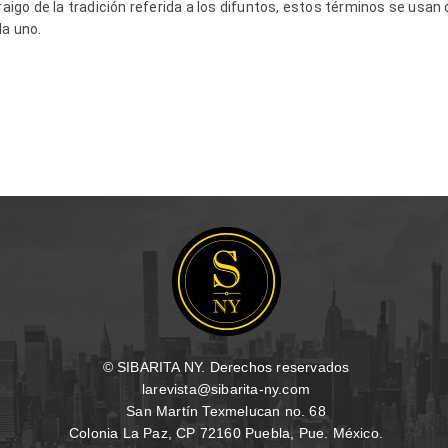
rraigo de la tradición referida a los difuntos, estos términos se usa
da uno.
l Campos Ra
© SIBARITA NY. Derechos reservados
larevista@sibarita-ny.com
San Martín Texmelucan no. 68
Colonia La Paz, CP 72160 Puebla, Pue. México.