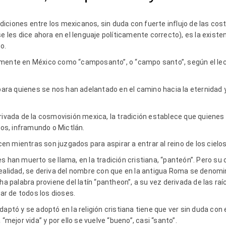
iciones entre los mexicanos, sin duda con fuerte influjo de las co
e les dice ahora en el lenguaje políticamente correcto), es la existe
to.
mente en México como “camposanto”, o “campo santo”, según el lect
 para quienes se nos han adelantado en el camino hacia la eternidad y
erivada de la cosmovisión mexica, la tradición establece que quienes
rtos, inframundo o Mictlán.
acen mientras son juzgados para aspirar a entrar al reino de los cielos
s han muerto se llama, en la tradición cristiana, “panteón”. Pero su 
realidad, se deriva del nombre con que en la antigua Roma se denom
ha palabra proviene del latín “pantheon”, a su vez derivada de las ra
gar de todos los dioses.
daptó y se adoptó en la religión cristiana tiene que ver sin duda co
 “mejor vida” y por ello se vuelve “bueno”, casi “santo”.