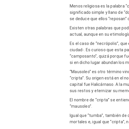
Menos religiosa es la palabra “
significado simple y llano de “
se deduce que ellos “reposan” o
Existen otras palabras que pod
actual, aunque en su etimología
Es el caso de “necrópolis”, que
ciudad-. Es curioso que esta p
“camposanto”, quizá porque fue
si en dicho lugar abundan los
“Mausoleo” es otro término vin
“cripta”. Su origen está en el n
capital fue Halicárnaso. A la
sus restos y eternizar su memo
El nombre de “cripta” se entiend
“mausoleo”.
Igual que “tumba”, también de 
mortales e, igual que “cripta”,