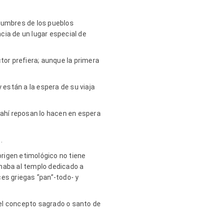
stumbres de los pueblos
ncia de un lugar especial de
or prefiera; aunque la primera
 están a la espera de su viaja
 ahí reposan lo hacen en espera
.
origen etimológico no tiene
inaba al templo dedicado a
íces griegas “pan”-todo- y
n el concepto sagrado o santo de