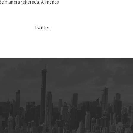
n de manera reiterada. Al menos
mos
Twitter: