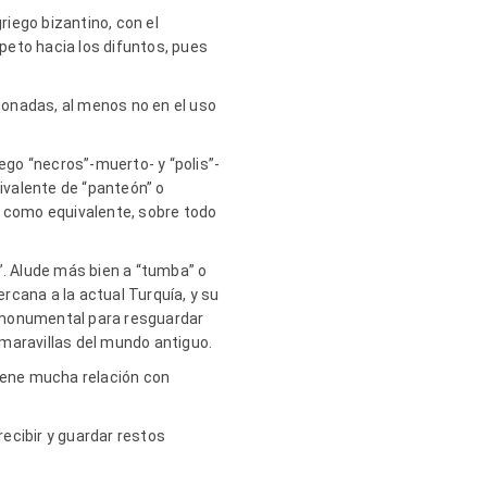
riego bizantino, con el
speto hacia los difuntos, pues
ionadas, al menos no en el uso
ego “necros”-muerto- y “polis”-
ivalente de “panteón” o
a como equivalente, sobre todo
”. Alude más bien a “tumba” o
ercana a la actual Turquía, y su
a monumental para resguardar
maravillas del mundo antiguo.
 tiene mucha relación con
ecibir y guardar restos