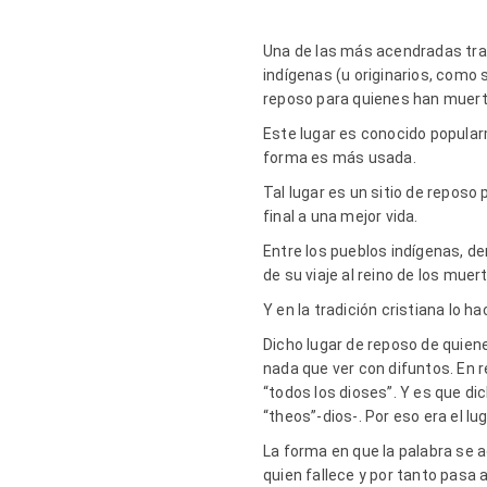
Una de las más acendradas trad
indígenas (u originarios, como s
reposo para quienes han muer
Este lugar es conocido popular
forma es más usada.
Tal lugar es un sitio de reposo
final a una mejor vida.
Entre los pueblos indígenas, d
de su viaje al reino de los mue
Y en la tradición cristiana lo h
Dicho lugar de reposo de quiene
nada que ver con difuntos. En 
“todos los dioses”. Y es que dic
“theos”-dios-. Por eso era el lu
La forma en que la palabra se a
quien fallece y por tanto pasa a