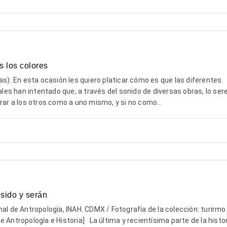
s los colores
(as): En esta ocasión les quiero platicar cómo es que las diferentes
s han intentado que, a través del sonido de diversas obras, lo ser
 a los otros como a uno mismo, y si no como...
sido y serán
nal de Antropología, INAH. CDMX / Fotografía de la colección: turirmo
Antropología e Historia] La última y recientísima parte de la histor