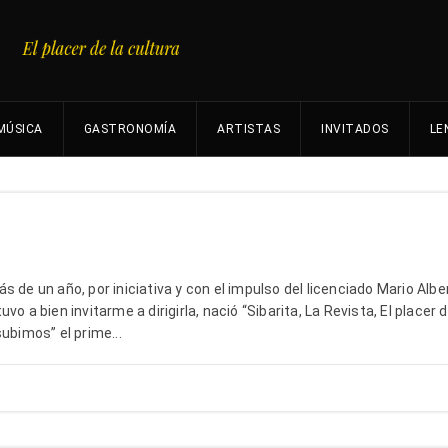
MÚSICA
GASTRONOMÍA
ARTISTAS
INVITADOS
LE
 de un año, por iniciativa y con el impulso del licenciado Mario Albe
o a bien invitarme a dirigirla, nació “Sibarita, La Revista, El placer d
ubimos” el prime...