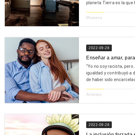
planeta Tierra es la que h
Museos
2022-09-28
Enseñar a amar, para
“Yo no soy racista, pero
igualdad y contribuyó a 
de haber sido encarcela
Artistas
2022-09-28
La inclusión forzada 