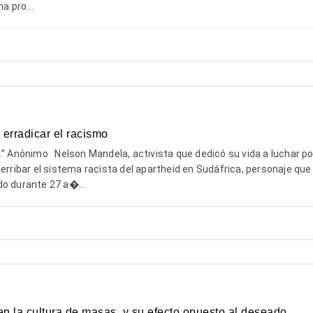
a pro...
 erradicar el racismo
…” Anónimo Nelson Mandela, activista que dedicó su vida a luchar po
derribar el sistema racista del apartheid en Sudáfrica, personaje qu
do durante 27 a�...
en la cultura de masas, y su efecto opuesto al deseado