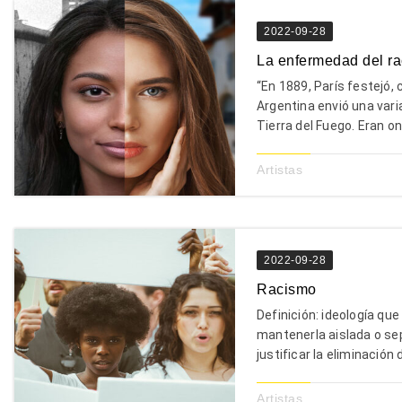
2022-09-28
La enfermedad del ra
“En 1889, París festejó, 
Argentina envió una vari
Tierra del Fuego. Eran onc
Artistas
2022-09-28
Racismo
Definición: ideología qu
mantenerla aislada o se
justificar la eliminación
Artistas