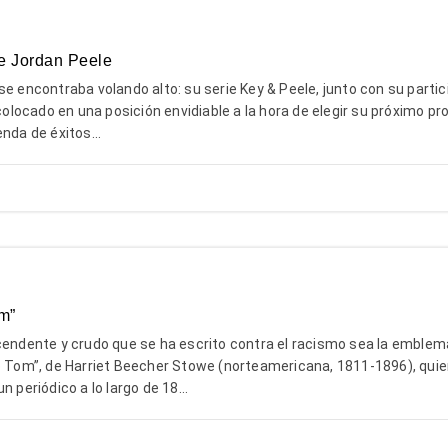
e Jordan Peele
se encontraba volando alto: su serie Key & Peele, junto con su parti
 colocado en una posición envidiable a la hora de elegir su próximo pr
nda de éxitos...
om”
scendente y crudo que se ha escrito contra el racismo sea la emblem
o Tom”, de Harriet Beecher Stowe (norteamericana, 1811-1896), quie
n periódico a lo largo de 18...